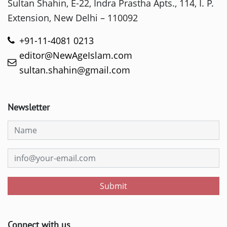
Sultan Shahin, E-22, Indra Prastha Apts., 114, I. P.
Extension, New Delhi – 110092
+91-11-4081 0213
editor@NewAgeIslam.com
sultan.shahin@gmail.com
Newsletter
Submit
Connect with us