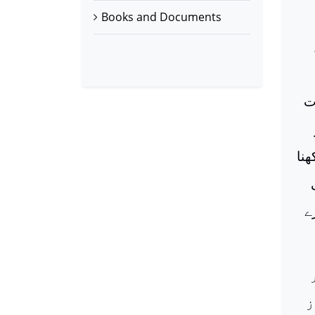
Books and Documents
ت
ھنا
ے
ر
از