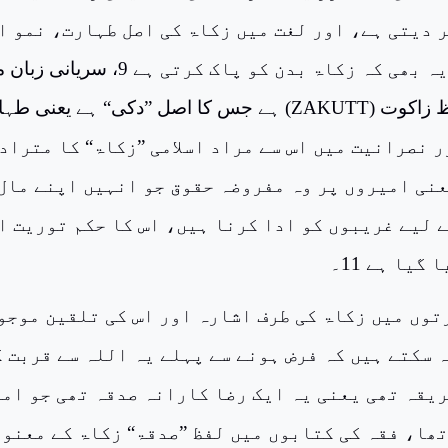
ر دیتی ہے، اور لغت میں زکاۃ کی اصل طہارت، نمو ا
برکت ہے، اور یہ بھی کہ زکاۃ بدن کو پاک کرتی ہے 9، سریا
 زاکوت (
ZAKUTT
) ہے جس کا اصل ”دکی“ ہے یعنی طہ
ور نصرانیت میں اس سے مراد اسلامی ”زکاۃ“ کا متراد
عنی امیروں پر وہ مفروضہ حقوق جو انہیں اپنے مال
ے لیے غریبوں کو ادا کرنا ہیں، اس کا حکم توریت ا
گیا ہے 11۔
توں میں زکاۃ کی طرف اشارہ اور اس کی تلقین موجو
 سکتے ہیں کہ فرض ہونے سے پہلے یہ اللہ سے قربت ک
ریقہ تھی یعنی یہ ایک رضا کارانہ صدقہ تھی جو ام
تھا، فقہ کی کتابوں میں لفظ ”صدقۃ“ زکاۃ کے معنوں