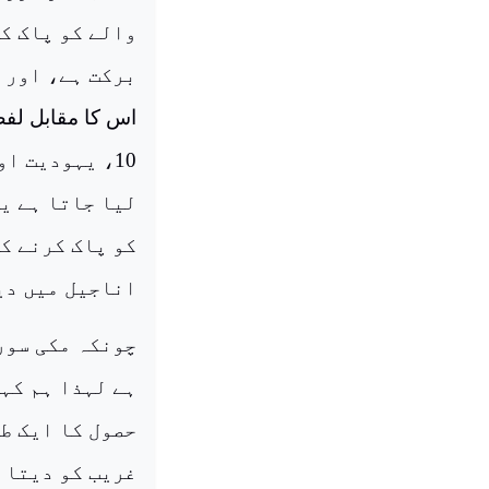
والے کو پاک ک
اس کا مقابل لفظ
10، یہودیت ا
لیا جاتا ہے ی
کو پاک کرنے ک
اناجیل میں دیا 
چونکہ مکی سور
ہے لہذا ہم کہہ
حصول کا ایک ط
غریب کو دیتا 