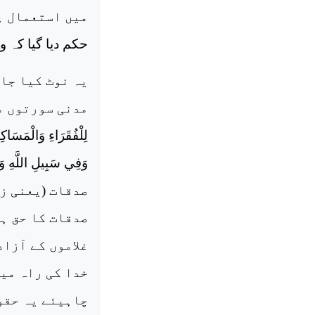
حکم دیا گیا کہ و
یہ نوٹ کیا جا
لِلْفُقَرَاءِ وَالْمَسَاكِ
وَفِي سَبِيلِ اللَّهِ وَ
صدقات (یعنی ز
صدقات کا حق ہے
غلاموں کے آزاد
خدا کی راہ میں
چاہیئے یہ حقوق