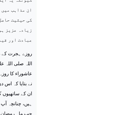
ان مذاہب میں 
کی حیثیت حاصل
زیادہ عزیز ہو
عبادت اور قیم
روزے ہجرت کے د
اللہ صلی اللہ عل
عاشوراء کا روزہ
نے بتایا کہ اس د
ان کے ساتھیوں کو
ہیں، چنانچہ آپ ن
جب ماہ رمضان کے