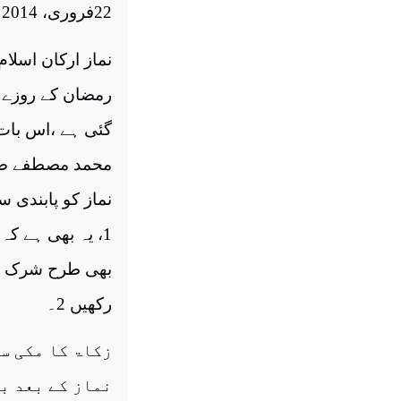
22
فروری، 2014
نماز ارکان اسلام
رمضان کے روزے ہ
گئی ہے ،اس بات 
محمد مصطفے صلی
نماز کو پابندی سے
1، یہ بھی ہے ک
بھی طرح شرک نہ 
رکھیں 2۔