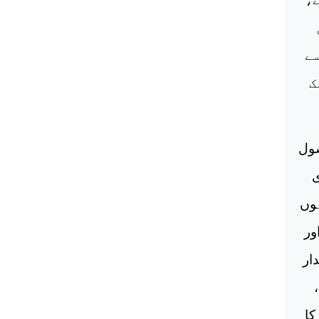
سے
ک
سول
ی
ہوں
ور
ار
کا