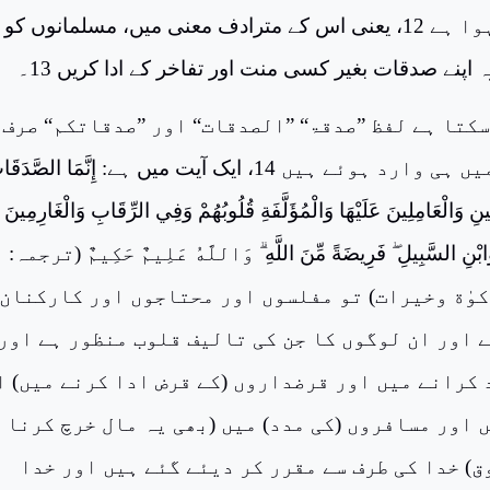
میں استعمال ہوا ہے 12، یعنی اس کے مترادف معنی میں، مسلمانوں کو
ہ اپنے صدقات بغیر کسی منت اور تفاخر کے ادا کریں 13۔
سکتا ہے لفظ ”صدقۃ“ ”الصدقات“ اور ”صدقاتکم“ صرف
مدنی سورتوں میں ہی وارد ہوئے ہیں 14، ایک آیت میں ہے: إِنَّمَا الصَّدَق
ينِ وَالْعَامِلِينَ عَلَيْهَا وَالْمُؤَلَّفَةِ قُلُوبُهُمْ وَفِي الرِّقَابِ وَالْغَارِمِينَ
ابْنِ السَّبِيلِ
فَرِيضَةً مِّنَ اللَّهِ
وَاللَّهُ عَلِيمٌ حَكِيمٌ (ترجمہ:
کوٰة وخیرات) تو مفلسوں اور محتاجوں اور کارکنان
 اور ان لوگوں کا جن کی تالیف قلوب منظور ہے اور
 کرانے میں اور قرضداروں (کے قرض ادا کرنے میں) ا
 اور مسافروں (کی مدد) میں (بھی یہ مال خرچ کرنا
) خدا کی طرف سے مقرر کر دیئے گئے ہیں اور خدا