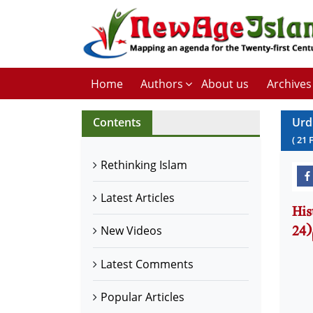
Home
Authors
About us
Archives
Contents
Urd
(
21
Rethinking Islam
Latest Articles
ارکانِ
24
New Videos
Latest Comments
Popular Articles