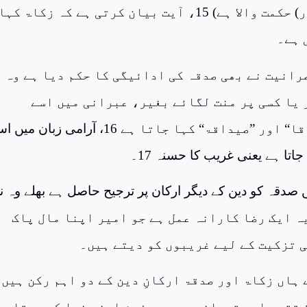
جاننے والا (اور) حکمت والا ہے) 15، آیت بیان کرتی ہے کہ زکاۃ کہ
 ہے۔
رانیت نے بھی صدقہ کی ادائیگی کا حکم دیا ہے وہ
 یا کسی پر منت لگائے بغیر، عبرانی میں اسے
”صیدقۃ“ ”صیداقا“ اور ”صیداقۃ“ کہا جاتا ہے 16، آرامی زبان م
جاتا ہے یعنی غریب کا حسنہ 17۔
 صدقہ کو دین کے دیگر ارکان پر ترجیح حاصل ہے بھلے وہ ن
یا روزے 18، یہ ایک رضا کارانہ عمل ہے جو امیر اپنا مال پاک
ی تزکیت کے لیے غریبوں کو دیتے ہیں۔
ہاں زکاۃ اور صدقۃ ارکانِ دین کے دو اہم رکن ہیں
 تقرب اور قربانی ہے جو مؤمن اپنے خدا کو دیتا ہ