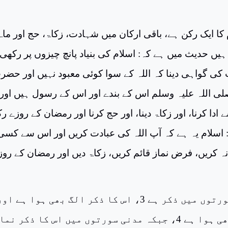
 کا ایک رکن ہے، باقی ارکان میں شہادت، زکاۃ، حج اور ماہ
یں حدیث میں ہے کہ: اسلام کی بنیاد پانچ چیزوں پر رکھی
کی گواہی دینا کہ اللہ کے سوا کوئی معبود نہیں اور حضر
 اللہ علیہ وسلم اس کے بندے اور اس کے رسول ہیں اور
 ادا کرنا، اور زکاۃ دینا، اور حج کرنا اور رمضان کے روزے رک
ہ: اسلام یہ ہے کہ آپ اللہ کی عبادت کریں اور اس سے کسی
کریں، فرض نماز قائم کریں، زکاۃ دیں اور رمضان کے روز
زکاۃ کا مکی سورتوں میں ذکر ہے 3، اس کا ذکر الگ بھی ہوا ہے او
نماز کے بعد بھی ہوا ہے 4، جبکہ مدنی سورتوں میں اس کا ذکر نم