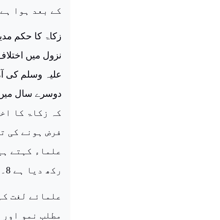
کے بعد ہوا ہے 5۔
زکاۃ کا حکم مدی
نزول میں اختلاف 
علیہ وسلم کی آ
فرض ہونے کی تا
علماء کہتے ہی
رکھ دیا ہے 8۔
علمائے لغت کہ
مطلب نمو اور 