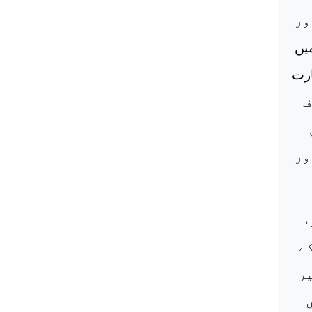
ور
نی زبان میں
ارت
ف
ور
د
ے
یر