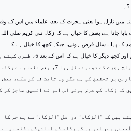
نہ میں نازل ہوا یعنی ہجرت کے بعد، علماء میں اس کے وقت
پایا جاتا ہے، بعض کا خیال ہے کہ زکاۃ نبی کریم صلی اللہ
مد کے پہلے سال فرض ہوئی، جبکہ کچھ کا خیال ہے کہ
دوسرے سال میں اور کچھ دیگر کا خیال ہے کہ اس کے بعد 6، طب
کہ زکاۃ کا اخراج ہجرت کے دوسرے سال ہوا 7، بعض علماء نے 
ریخ پر تحقیق کی ہے مگر وہ ثابت نہ کر سکے، بعض
ں کہ زکاۃ کب فرض ہوئی اس امر نے انہیں عاجز کر ک
تے ہیں کہ ”الزکاۃ“ دراصل ”الزکاء“ سے ہے جس کا
آمدنی ہے، اور یہ کہ زکاۃ کی ادائیگی زکاۃ دینے