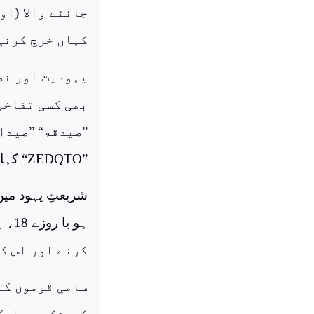
کہاں خرچ کرنی
یہودیت اور نص
بھی کسی تفاخر
”
ZEDQTO
“ کہا 
شریعتِ یہود میں
ہو 
کرنے اور اس ک
سامی قوموں کے 
کیونکہ یہ ایک