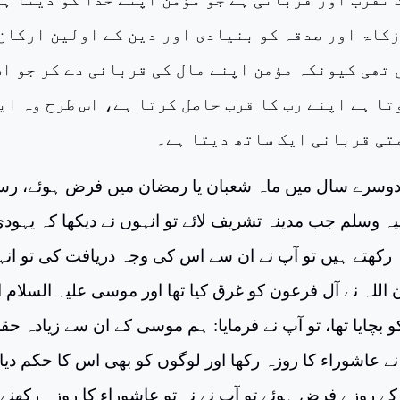
زکاۃ اور صدقہ کو بنیادی اور دین کے اولین ارکان
 تھی کیونکہ مؤمن اپنے مال کی قربانی دے کر جو ا
تا ہے اپنے رب کا قرب حاصل کرتا ہے، اس طرح وہ ای
تی قربانی ایک ساتھ دیتا ہے۔
وسرے سال میں ماہ شعبان یا رمضان میں فرض ہوئے، ر
یہ وسلم جب مدینہ تشریف لائے تو انہوں نے دیکھا کہ یہود
 رکھتے ہیں تو آپ نے ان سے اس کی وجہ دریافت کی تو ان
ن اللہ نے آل فرعون کو غرق کیا تھا اور موسی علیہ السلام ا
 بچایا تھا، تو آپ نے فرمایا: ہم موسی کے ان سے زیادہ حقد
ے عاشوراء کا روزہ رکھا اور لوگوں کو بھی اس کا حکم دیا،
 روزے فرض ہوئے تو آپ نے نہ تو عاشوراء کا روزہ رکھنے 