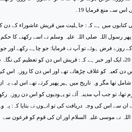
 اس سے منع فرمایا 19۔
ی کتابوں میں ہے کہ: جاہلیت میں قریش عاشوراء کے دن کا
پھر رسول اللہ صلی اللہ علیہ وسلم نے اسے رکھنے کا حکم د
 روزے فرض ہوئے تو آپ نے فرمایا: جو چاہے رکھے اور جو
چاہے افطار کرے 20، ایک اور خبر ہے کہ: قریش اس دن کو تعظیم کی نگاہ
اس دن کعبہ کو غلاف چڑھاتے تھے اور اس دن کا روزہ اس کی
شامل تھا مگر وہ تاریخ میں ہیر پھیر کرتے تھے اس لیے یہ ان
تھا، تو جب آپ مدینہ آئے تو یہودیوں کو اس دن روزہ رکھ
نے ان سے اس کی وجہ دریافت کی تو انہوں نے بتایا کہ: یہ وہ
للہ نے موسی علیہ السلام اور ان کی قوم کو فرعون سے