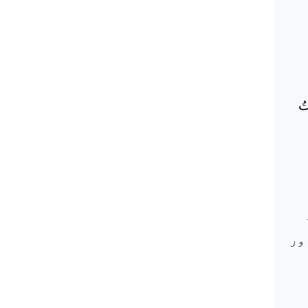
َاتُ
ور