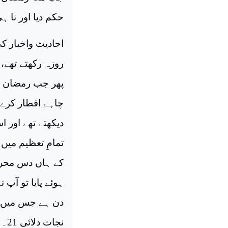
حکم دیا اور نا ہی
احادیث واخبار ک
روزہ رکھتے تھے، 
پھر جب رمضان کے
دیکھتے تھے اور 
تمامِ تعظیم میں 
کے ہاں دس محرم 
ہوئے پایا تو آپ 
دن ہے جس میں ا
نجات دلائی 21۔