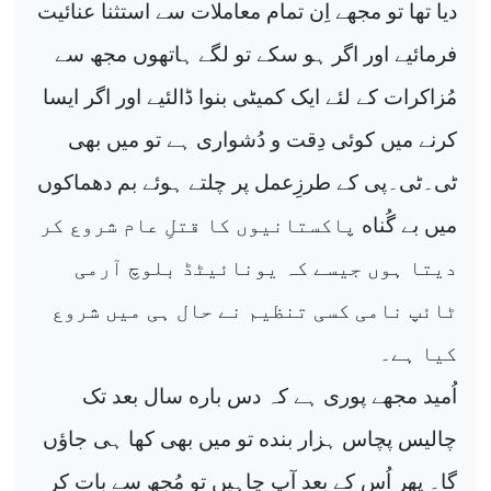
دیا تھا تو مجھے اِن تمام معاملات سے استثنا عنائیت
فرمائیے اور اگر ہو سکے تو لگے ہاتھوں مجھ سے
مُزاکرات کے لئے ایک کمیٹی بنوا ڈالئیے اور اگر ایسا
کرنے میں کوئی دِقت و دُشواری ہے تو میں بھی
ٹی۔ٹی۔پی کے طرزِعمل پر چلتے ہوئے بم دھماکوں
ە
میں بے گُنا
پاکستانیوں کا قتلِ عام شروع کر
دیتا ہوں جیسے کہ یونائیٹڈ بلوچ آرمی
ٹائپ نامی کسی تنظیم نے حال ہی میں شروع
کیا ہے۔
ە
اُمید مجھے پوری ہے کہ دس بار
سال بعد تک
ە
چالیس پچاس ہزار بند
تو میں بھی کھا ہی جاؤں
گا۔ پھر اُس کے بعد آپ چاہیں تو مُجھ سے بات کر