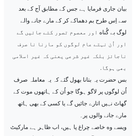
بیان جاری فرمایا ہے جس کے مطابق آج کے بعد
سے اِس طرح بم دھماکے کر کے مارے جانے والے
ە
لوگ بے گُنا
اور معصوم تصور کئے جائیں گے
اور اُن نہتے عام لوگوں کو مارنا نا صرف
ناجائز بلکہ غیر شرعی یعنی کہ غیر اسلامی
بھی ہوگا
.
بس حضرت یہ بتانا بھول گئے کہ یہ معاملہ صرف
اُن لوگوں پر لاگو ہوگا جو اُن کے ہاتھوں موت کے
گھاٹ نہیں اتارے جائیں گے یا کسی کے بھی ہاتھ
مارے جانے والوں پر۔
ە
ویسے و
خاصے چراغ پا ہیں، اب ظاہر ہے مارکیٹ