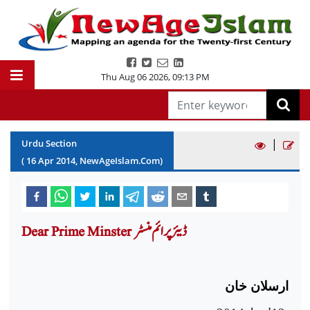
Thu Aug 06 2026
,
09:13 PM
|
Urdu Section
(
16
Apr
2014
, NewAgeIslam.Com)
Dear Prime Minster ڈیئر پرائم منسٹر
ارسلان خان