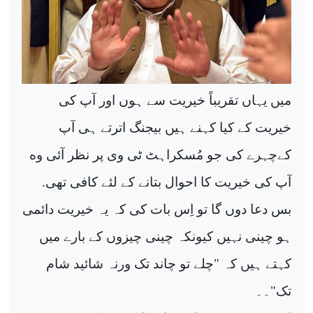
میں یہاں تقریباً خیریت سے ہوں اور آپ کی
خیریت کے کیا کہنے ہیں بیجنگ اترتے ہی آپ
ە
کےچہرے کی جو مُسکراہٹ ٹی وی پر نظر آئی و
آپ کی خیریت کا احوال بتانے کے لئے کافی تھی
.
بس دعا دوں گا تو اِس بات کی کہ یہ خیریت دائمی
ہو چینی نہیں کیونکہ چینی چیزوں کے بارے میں
کہتے ہیں کہ
"
چلے تو چاند تک ورنہ شائید شام
تک
"
۔۔