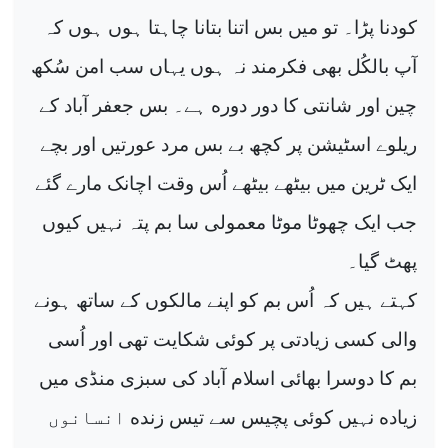
کودنا پڑا۔ تو میں بس اتنا بتانا چاہتا ہوں ہوں کہ
آپ بالکُل بھی فکرمند نہ ہوں یہاں سب امن سُکھ
ە
چین اور شانتی کا دور دور
ہے۔ بس جعفر آباد کے
ریلوے اسٹیشن پر کچھ بے بس مرد عورتیں اور بچے
ایک ٹرین میں بیٹھے بیٹھے اُس وقت اچانک مارے گئے
جب ایک چھوٹا موٹا معمولی سا بم پتہ نہیں کیوں
پھٹ گیا۔
کہتے ہیں کہ اُس بم کو اپنے مالکوں کے ساتھ ہونے
والی کسی زیادتی پر کوئی شکایت تھی اور اُسی
بم کا دوسرا بھائی اسلام آباد کی سبزی منڈی میں
ە
ە
زیاد
نہیں کوئی پچیس سے تیس زند
انسانوں