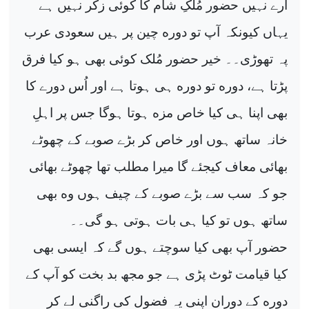
ارے نہیں حضور مُلکِ شام کا کوئی زکر نہیں ہے
ە
یہاں کیونکہ آپ تو دور
چین پر ہیں سعودی عرب
پہ تھوڑی۔۔ خیر حضور مُلک کوئی بھی ہو کیا فرق
ە
ە
پڑتا ہے، دور
تو دور
ہی ہوتا ہے اور اُس دورے کا
ە
بھی اپنا ہی کیا خاص مز
ہوتا ہوگا جس پر اہلِ
خانہ ساتھ ہوں اور خاص کر بڑے صوبے کے چھوٹے
بھائی معاف کیجئے گا میرا مطلب تھا چھوٹے بھائی
ە
جو کہ سب سے بڑے صوبے کے چیف ہوں و
بھی
ساتھ ہوں تو کیا ہی بات ہوتی ہو گی۔۔
حضور آپ بھی کیا سوچتے ہوں گے کہ ایسی بھی
کیا قیامت ٹوٹ پڑی ہے جو مجھ بد بخت کو آپ کے
ە
دور
کے دوران اپنی یہ فضول کی راگنی لے کر