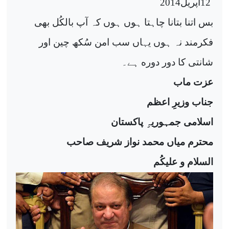
12
اپريل
2014
بس اتنا بتانا چاہتا ہوں ہوں کہ آپ بالکُل بھی
فکرمند نہ ہوں یہاں سب امن سُکھ چین اور
ە
شانتی کا دور دور
ہے۔
عزت ماب
جناب وزیرِ اعظم
اسلامی جمہوریہِ پاکستان
محترم میاں محمد نواز شریف صاحب
السلام و علیکُم