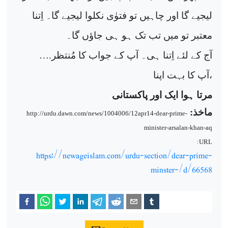
لیجیے گا اور چاہیں تو فتوٰی نکلوا لیجیے گا۔ اِتنا
معتبر تو میں تب تک ہو ہی جاؤں گا۔
آج کے لئے اِتنا ہی۔ آپ کے جواب کا مُنتظر
….
،آپ کا بہت اپنا
مرتا ہوا ایک اور پاکستانی
ماخذ:
http://urdu.dawn.com/news/1004006/12apr14-dear-prime-
minister-arsalan-khan-aq
URL:
https://newageislam.com/urdu-section/dear-prime-
minster-/d/66568