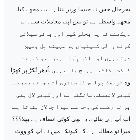
بحرحال جس نے جیسا وزیر بننا ہے بنے مجھے کیا،
مجھے واسطہ ہے تو بس اپنے معاملات سے
.
اب
دیکھئے نا یہ بجلی گیس اور پانی سپلائی
کرنے والی کمپنیاں ہر مہینے بِل بھیج
دیتی ہیں اور اگر بِل نہ بھرو تو کمبخت
کنکشن کاٹنے پہنچ جاتے ہیں
.
اُدھر نُکڑ پر کھڑا
ە
و
ٹریفک پولیس کا سنتری آتے جاتے مجھ سے
کبھی لائیسنس مانگتا ہے اور کبھی لال بتی
پر نہ رکنے کی وجہ سے میرا چالان بناتا ہے
.
اب آپ ہی بتائیے، یہ بھی کوئی انصاف ہے بھلا؟؟؟
میرا تو مطالبہ ہے کہ کیونکہ میں نے آپ کو ووٹ