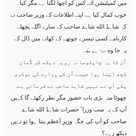
میں کمپٹیشن آئے کس کو اچھا لگتا ہے مگر کیا
خوب کمال کیا ہے اپنے اطلاعات کے وزیر صاحب نے
کہ شاہدُ الله شاہد صاحب کے سارے اگلے پچھلے
کارنامے کسی تیسرے چوتھے کے کھاتے میں ڈال کے
ە
ۓ
یہ جا و
جا ہو
۔
اُن کا یہ چاپلوسانہ رویہ دیکھ کر گُمان
کچھ ایسا ہوا جیسے اُن کی وزارت کی نوکری
پکی آپ نے نہیں شاہد صاحب نے فرمانی ہے
.
چھوٹا منہ بڑی بات حضور مگر نظر رکھئے گا کہیں
آپ کے یہ سب وزراٴ حضرات شاہدُ الله شاہد
صاحب کو آپ کی جگہ وزیرِ آعظم بنتا ہوا تو نہیں
دیکھ رہے؟