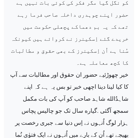
کو نگل گیا مگر فکر کی کوئی بات نہیں ہے
حضور اپنے چوہدری داخلہ صاحب فرما رہے
تھے کہ یہ بم دھماکے پچھلی حکومت میں
خریدے گئے اِسکینرز نے کروائے ہیں کیونکہ
سُنا ہے اُن اِسکینرز کے بھی حقوق و مطالبات
کا کچھ معاملہ ہے۔
خیر چھوڑئیے حضور ان حقوق اور مطالبات سے آپ
کا کیا لینا دینا اچھی خبر تو بس یہ ہے کہ اپنے
شاہدُالله شاہد صاحب کو آپ کی بات مکمل
ە
سمجھ آگئی
.
گیار
سال تک جو چالیس پچاس
ہزار لوگ اُنہوں نے اِس دنیا سے جبری رخصت پر
بھیجے تھے اُن کے بارے میں اُنہوں نے ایک فتوٰی نُما