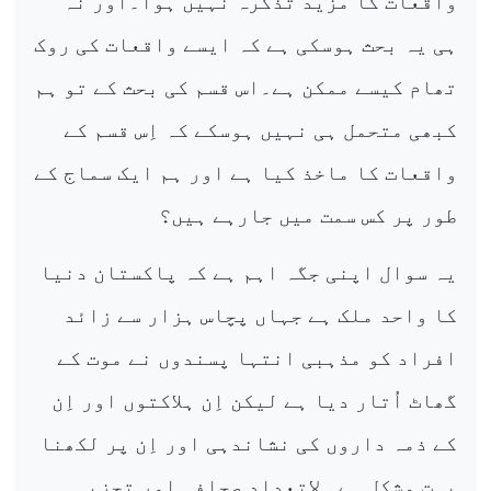
واقعات کا مزید تذکرہ نہیں ہوا۔اور نہ
ہی یہ بحث ہوسکی ہے کہ ایسے واقعات کی روک
تھام کیسے ممکن ہے۔اس قسم کی بحث کے تو ہم
کبھی متحمل ہی نہیں ہوسکے کہ اِس قسم کے
واقعات کا ماخذ کیا ہے اور ہم ایک سماج کے
طور پر کس سمت میں جارہے ہیں؟
یہ سوال اپنی جگہ اہم ہے کہ پاکستان دنیا
کا واحد ملک ہے جہاں پچاس ہزار سے زائد
افراد کو مذہبی انتہا پسندوں نے موت کے
گھاٹ اُتار دیا ہے لیکن اِن ہلاکتوں اور اِن
کے ذمہ داروں کی نشاندہی اور اِن پر لکھنا
بہت مشکل ہے ۔لاتعداد صحافی اور تجزیہ