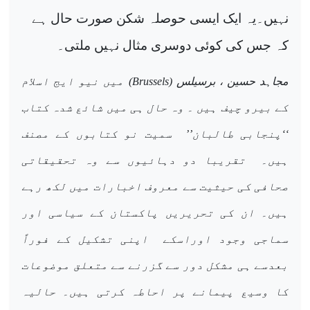
نہیں۔یہ ایک ایسی حوصلہ شکن صورت حال ہے
کہ جس کی کوئی دوسری مثال نہیں ملتی۔
مجاہد حسین ، برسیلس (
Brussels
) میں نیو ایج اسلام
کے بیرو چیف ہیں ۔ وہ حال ہی میں شائع شدہ کتاب
‘‘پنجابی طالبان’’
سمیت نو کتابوں کے مصنف
ہیں۔
تقریبا دو دہائیوں سے وہ تحقیقاتی
صحافی کی حیثیت سے معروف اخبارات میں لکھ رہے
ہیں۔ ان کی تحریریں پاکستان کے سیاسی اور
سماجی وجود اوراسکے
اپنی تشکیل کے فوراً
بعدسے ہی مشکل دور سے گزرنے سے متعلق موضوعات
کا وسیع پیمانے پر احاطہ کرتی ہیں۔ حالیہ