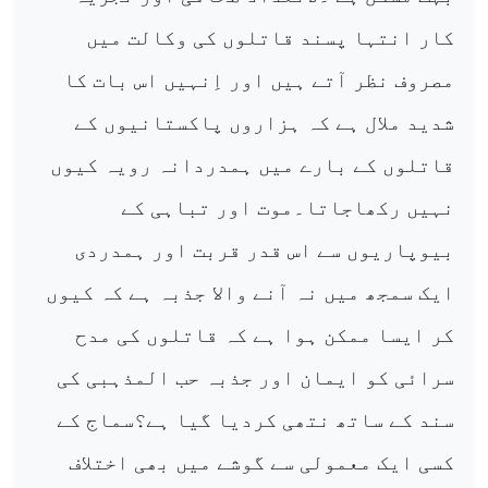
کار انتہا پسند قاتلوں کی وکالت میں
مصروف نظر آتے ہیں اور اِنہیں اس بات کا
شدید ملال ہے کہ ہزاروں پاکستانیوں کے
قاتلوں کے بارے میں ہمدردانہ رویہ کیوں
نہیں رکھاجاتا۔موت اور تباہی کے
بیوپاریوں سے اس قدر قربت اور ہمدردی
ایک سمجھ میں نہ آنے والا جذبہ ہے کہ کیوں
کر ایسا ممکن ہوا ہے کہ قاتلوں کی مدح
سرائی کو ایمان اور جذبہ حب المذہبی کی
سند کے ساتھ نتھی کردیا گیا ہے؟سماج کے
کسی ایک معمولی سے گوشے میں بھی اختلاف