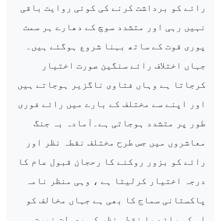
رائے کو برداشت کرنے کی کوئی روایت باقی
نہیں رہی اور متشدد سوچ کے دھارے ہر سمت
پوری قوت کے ساتھ بہنا شروع ہوگئے ہیں۔
جہاں اختلاف رائے سنگین صورت اختیار
کرجاتا ہے وہاں فتاوی ناگزیر ہوجاتے ہیں
اور اپنے سے مختلف کے بارے میں رائے فوری
طور پر متشدد ہوجاتی ہے۔آمادہ بہ جنگ
معاشروں میں جس طرح مختلف نقطہ نظر اور
رائے کو بزور روکنے کا رحجان قبول عام کا
درجہ اختیار کرلیتا ہے ، وہی منظر نامہ
پاکستانی سماج کا بھی ہے جہاں مخالف کو
اس کی رائے یا نقطہ نظر کی بدولت نیست و