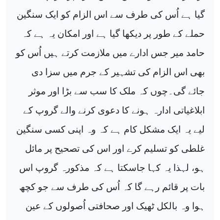
گیا ہے اُس کی طرف سے اس الزام کو ایک سنگین
حملے کے طور پر دیکھا گیا ہے اور امکان یہ ہے کہ
حامد میر جس ادارے میں ملازمت کرتے ہیں اُس کو
بھی اس الزام کی تشہیر کے جرم میں سزا دی
جائے گی۔چوں کہ ملک کا سب سے بڑا اور موثر
ابلاغیاتی ادارہ ہونے کا دعوی کرنے والے گروپ کے
لیے یہ ایک مشکل کام ہے کہ وہ اپنی کسی سنگین
غلطی کو تسلیم کرے اور اس کی تصحیح پر مائل
ہو، لہذا یہ کہا جاسکتا ہے کہ مذکورہ گروپ اس
بات پر قائم رہے گا کہ اُس کی طرف سے جو کچھ
ہوا وہ بالکل ٹھیک اور صحافتی اُصولوں کے عین