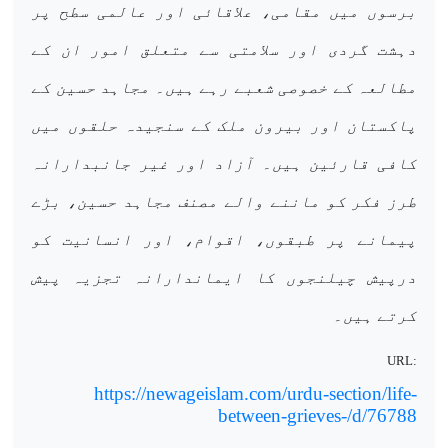
برسوں میں مقامی، علاقائی اور عالمی سطح پر
دہشت گردی اور سلامتی سے متعلق امور ان کے
مطالعہ کے خصوصی شعبے رہے ہیں۔ مجاہد حسین کے
پاکستان اور بیرون ملک کے سنجیدہ حلقوں میں
کافی قارئین ہیں۔ آزاد اور غیر جانبدارانہ
طرز فکر کو ماننے والے مصنف مجاہد حسین، بڑے
پیمانے پر طبقوں، اقوام، اور انسانیت کو
درپیش چیلنجوں کا ایماندارانہ تجزیہ پیش
کرتے ہیں۔
URL:
https://newageislam.com/urdu-section/life-
between-grieves-/d/76788