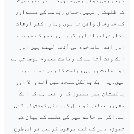
کہیں بھی کوئی بھی سنجیدہ اور معروضیت
کا طلبگار نہیں۔جہاں ریاست کی عملداری
کے خدوخال واضح نہ ہوں وہاں اکثر اوقات
ادارے،افراد اور گروہ ہر قسم کے فیصلے
اور اقدامات خود ہی اُٹھا لیتے ہیں اور
ایک وقت آتا ہے کہ ریاست معدوم ہوجاتی ہے
اور طاقت ور ہی ریاست کا روپ دھار لیتے
ہیں۔یہ ایک بالکل سمجھ میں آنے والا اور
پاکستان میں معمول کا واقعہ ہے کہ ایک
مشہور صحافی کو قتل کرنے کی کوشش کی گئی
ہے۔اگر ہم حامد میر کی عظمت کے بیان کو
تھوڑی دیر کے لیے موقوف کرلیں تو اس طرح