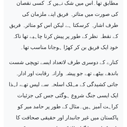
مطابق تھا۔اس میں شک نہیں کہ کسی نقصان
کی صورت میں متاثرہ فریق اپنے ملزمان کی
طرف اشارہ کرسکتا ہے لیکن اس کو متاثرہ فریق
کے نقطہ نظر کے طور پر پیش کرنا چاہیے تھا ناکہ
خود ایک فریق بن کر کھڑا ہوجانا مناسب تھا۔
کنارے کے دوسری طرف لاتعداد ایسے توپچی شست
باندھے بیٹھے تھے جو پیشہ وارانہ رقابت اور ادارہ
جاتی کشیدگی کے مہلک اسلحہ سے لیس تھے، لہذا
ایک ایسی جنگ شروع ہوگئی جس کی جزئیات
کراہت آمیز ہیں۔مثال کے طور پر حامد میر کو
پاکستان میں غیر جانبدار اور حقیقی صحافت کا