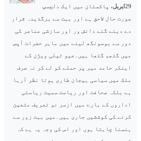
29
اپریل،
پاکستان میں ایک دلچسپ
صورت حال لاحق ہے اور بہت سے برگذیدہ قرار
دے دیئے گئے دانش ور اور سازشی عناصر کی
دور سے بوسونگھ لینے میں ماہر حضرات آپس
میں گتھم گتھا ہیں۔جیو ٹیلی ویژن کے
اینکر حامد میر پر حملے کو لے کر نہ صرف
ملک میں سیاسی ہیجان طاری ہوتا نظر آرہا
ہے بلکہ صحافت اور ریاست سمیت ریاستی
اداروں کے بارے میں ازسر نو تعریف متعین
کرنے کی کوششیں جاری ہیں۔میں بہت زور سے
ہنسنا چاہتا ہوں اور اس کی وجہ یہ ہے کہ