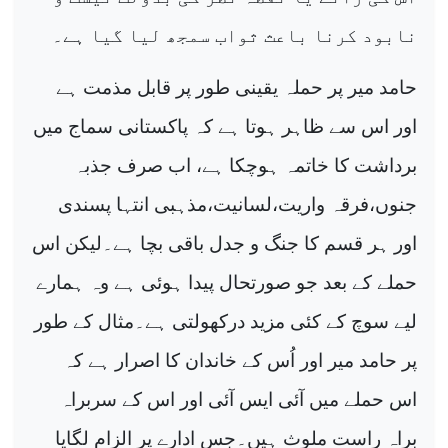
نابود کرنا باعث ثواب سمجھ لیا گیا ہے۔
حامد میر پر حملہ یقینی طور پر قابل مذمت ہے
اور اس سے ظاہر ہوتا ہے کہ پاکستانی سماج میں
برداشت کا خاتمہ ہوچکا ہے، اب صرف جذبہ
جنوں،فرقہ واریت،لسانیت،مذہبی انتہا پسندی
اور ہر قسم کا جنگ و جدل باقی بچا ہے۔لیکن اس
حملے کے بعد جو صورتحال پیدا ہوئی ہے وہ ہمارے
لیے سوچ کے کئی مزید درکھولتی ہے۔مثال کے طور
پر حامد میر اور اُس کے خاندان کا اصرار ہے کہ
اس حملے میں آئی ایس آئی اور اس کے سربراہ
براہ راست ملوث ہیں۔جس ادارے پر الزام لگایا