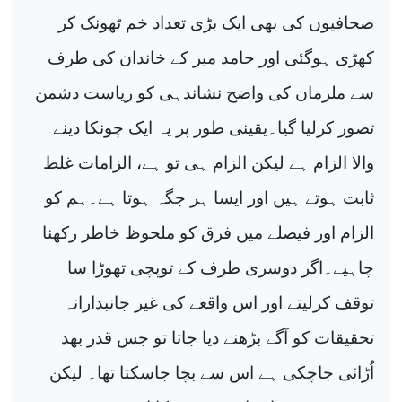
صحافیوں کی بھی ایک بڑی تعداد خم ٹھونک کر
کھڑی ہوگئی اور حامد میر کے خاندان کی طرف
سے ملزمان کی واضح نشاندہی کو ریاست دشمن
تصور کرلیا گیا۔یقینی طور پر یہ ایک چونکا دینے
والا الزام ہے لیکن الزام ہی تو ہے، الزامات غلط
ثابت ہوتے ہیں اور ایسا ہر جگہ ہوتا ہے۔ہم کو
الزام اور فیصلے میں فرق کو ملحوظ خاطر رکھنا
چاہیے۔اگر دوسری طرف کے توپچی تھوڑا سا
توقف کرلیتے اور اس واقعے کی غیر جانبدارانہ
تحقیقات کو آگے بڑھنے دیا جاتا تو جس قدر بھد
اُڑائی جاچکی ہے اس سے بچا جاسکتا تھا۔ لیکن