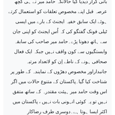
بانی کرار دیدیا گیا حالانکہ حامد میر نے ہی کچھ
عرصہ قبل اپنے مخصوص تعلقات کو استعمال کرتے
ہوئے ایک سابق خفیہ ایجنٹ کے بارے میں ایسی
ٹیلی فونک گفتگو کی کہ اُس ایجنٹ کو اپنی جان
سے ہاتھ دھونا پڑے۔حامد میر صاحب کی سابقہ
وابستگیوں سے کون واقف نہیں جبکہ ایک فعال
صحافی ہونے کے ناطے اِن کو لاتعداد مرتبہ
جانبداراور مخصوص دھڑوں کے نمایندہ کے طور پر
شناخت کیا گیا۔پاکستان کے متنوع حالات میں اگر
اس وقت حامد میر ہیئت مقتدرہ کے ساتھ متفق
نہیں تو یہ کوئی انہونی بات نہیں ، پاکستان میں
اکثر ایسا ہوتا ہے۔دوسری طرف رضاکار