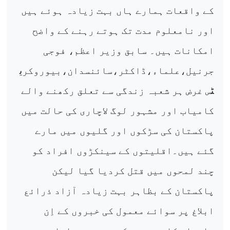
کے واقعات ہمارے ہاں بہت زیادہ ہوئے ہیں
اور نامعلوم مدت تک ہوتے رہنے کے واضح
امکانات ہیں۔ سابق وزیر اعظم، فوجی
جرنیل،علماء،ڈاکٹر،سائنسدان،بیوروکری
ٹس غرض ہر شعبہ زندگی سے تعلق رکھنے والے
کامیاب اور مشہور لوگ لاچاری کی حالت میں
پاکستان کی سڑکوں اور گلیوں میں مارے
گئے ہیں۔اقلیتوں کے سینکڑوں افراد کو
چند لمحوں میں قتل کردیا گیا لیکن
پاکستان کے بظاہر بہت زیادہ آزاد ذرائع
ابلاغ پر سوائے معمول کی خبروں کے اِن