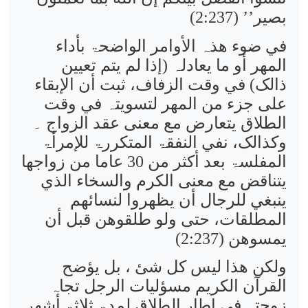
بصير’’
(2:237)
في ضوء ھذہ الأوامر الواضحۃ بأداء
المھر أو ما یعادلہ (إذا لم یتم تعیین
ذالک) في وقت الزفاف، ثبت أن الإبقاء
علی جزء من المھر لتسویتہ في وقت
الطلاق یتعارض مع معنی عقد الزواج ۔
وکذالک، نفي النفقۃ المتکررۃ للإمرأۃ
المفلسۃ بعد أکثر من 30 عاما من زواجھا
یتناقض مع معنی الکرم والسخاء الذي
ینبغي للرجال أن یظھروا لنسائھم
المطلقات، حتی ولو طلقوھن قبل أن
یمسوھن (2:237)
ولکن ھذا لیس کل شئ ، بل یؤضح
القرآن الکریم مسؤلیات الرجل تجاہ
زوجتہ في إطار الطلاق لمدۃ ثلاثۃ أشھر