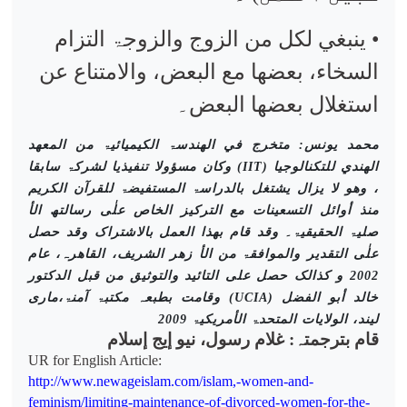
• ینبغي لکل من الزوج والزوجۃ التزام
السخاء، بعضها مع البعض، والامتناع عن
استغلال بعضها البعض۔
محمد یونس: متخرج في الھندسۃ الکیمیائیۃ من المعھد
الھندي للتکنالوجیا (
IIT
) وکان مسؤولا تنفیذیا لشرکۃ سابقا
، وھو لا یزال یشتغل بالدراسۃ المستفیضۃ للقرآن الکریم
منذ أوائل التسعینات مع الترکیز الخاص علٰی رسالتھ الأ
صلیۃ الحقیقیۃ۔ وقد قام بھذا العمل بالاشتراک وقد حصل
علٰی التقدیر والموافقۃ من الأ زھر الشریف، القاھرہ، عام
2002 و کذالک حصل علی التائید والتوثیق من قبل الدکتور
خالد أبو الفضل (
UCIA
) وقامت بطبعہ مکتبۃ آمنۃ،ماری
لیند، الولایات المتحدۃ الأمریکیۃ 2009
قام بترجمتہ: غلام رسول، نیو إیج إسلام
UR
for English Article:
http://www.newageislam.com/islam,-women-and-
feminism/limiting-maintenance-of-divorced-women-for-the-