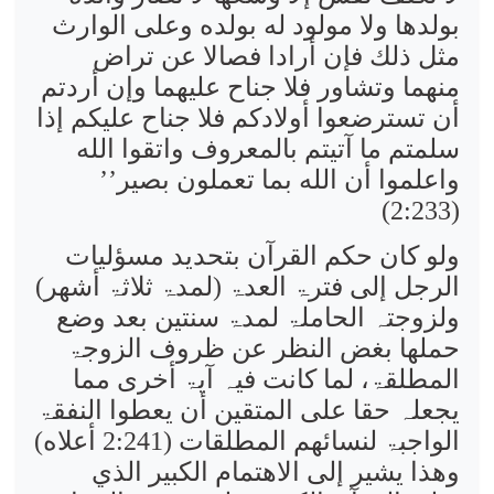
بولدها ولا مولود له بولده وعلى الوارث
مثل ذلك فإن أرادا فصالا عن تراض
منهما وتشاور فلا جناح عليهما وإن أردتم
أن تسترضعوا أولادكم فلا جناح عليكم إذا
سلمتم ما آتيتم بالمعروف واتقوا الله
واعلموا أن الله بما تعملون بصير’’
(2:233)
ولو کان حکم القرآن بتحدید مسؤلیات
الرجل إلی فترۃ العدۃ (لمدۃ ثلاثۃ أشھر)
ولزوجتہ الحاملۃ لمدۃ سنتین بعد وضع
حملھا بغض النظر عن ظروف الزوجۃ
المطلقۃ، لما کانت فیہ آیۃ أخری مما
یجعلہ حقا علی المتقین أن یعطوا النفقۃ
الواجبۃ لنسائھم المطلقات (2:241 أعلاه)
وھذا یشیر إلی الاھتمام الکبیر الذي