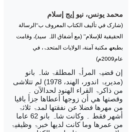
محمد یونس، نیو إیج إسلام
(شارک في تألیف الکتاب المعروف ب‘‘الرسالة
الحقیقیة للإسلام’’ (مع أشفاق اللہ سید)، وقامت
بطبعھ مکتبة آمنة، الولایات المتحدۃ، في
عام2009م)
إن قضیۃ المرأۃ المطلقۃ شاہ بانو
(مدیریۃ اندور، الهند، 1978)
لم تتلاشی
من ذاکرۃ القراء الھنود لحدالآن ۔
وقصتھا ھي أن زوجھا أعطاھا جزأ باقیا
من مھرھا فضلا عن نفقتھا لمدۃ ثلاثۃ
أشھر فقط ۔ وکانت شاہ بانو 62 عاما
من عمرھا وما کانت لدیھا خبرۃ وظیفیۃ