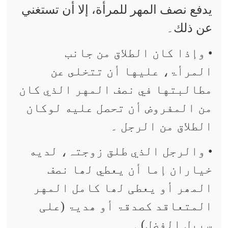
یدفع نصف المهر للمرأة، إلا أن تستغني
عن ذلك۔
• وإذا كان الطلاق من جانب
المرأۃ، عليها أن تتخلى عن
مطالبتها في نصف المهر الذي كان
من المفروض أن تحصل عليه لوکان
الطلاق من الرجل ۔
• والرجل الذي طلق زوجتہ، لديه
خياران إما أن یعطي لھا نصف
المھر أو یعطی لھا كامل المهر
المتعاقد کصدقۃ أو ھدیۃ (علی
سبیل الفضل) ۔