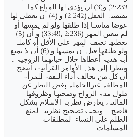
2:233) و(3) أن یؤدي لھا المتاع کما
یقتضیہ العقل
(2:242) و (4) أن یعطی لھا
عوضا مناسبا إذا طلقھا ولو لم یمسھا أو
لم یتعین المھر (2:236 ,33:49) و أن (5)
یعطیھا نصف المھر علی الأقل أو کاملہ
ولو طلقھا قبل أن یمسھا و (6) أن لا یمنع
أیۃ ھدیۃ أعطاھا خلال حیاتھما الزوجیۃ ۔
ونظرا إلی ھذہ الأوامر القرآنیۃ، اتضح
أن کل من یخالف أداء النفقۃ للمرأۃ
المطلقۃ غیرالحاملۃ بغض النظر عن
طول مدۃ الزواج وصحتھا وظروفھا
المالیۃ، یعارض نظریۃ الإسلام بشکل
فاضح ۔ ویجب تصحیح نظریتہ لمنع
الظلم علی النساء المطلقات
المسلمات۔