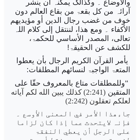
والأوضاع ۔ وکذالک یمکنہ أن ینشر
آرائہ من کل بقعۃ من بقاع العالم دون
خوف من غضب رجال الدین أو مؤیدیھم
الأکفاء ۔ ومع ھذا، لننتقل إلی کلام اللہ
تعالی، المصدر الأساسي للحکمۃ،
للکشف عن الحقیقۃ!
یأمر القرآن الکریم الرجال بأن یعطوا
المتعۃ الواجبۃ لنسائھم المطلقات:
‘‘
وللمطلقات متاع بالمعروف حقّا على
المتقين
(2:241)
كذلك يبين الله لكم آياته
لعلكم تعقلون
(2:242)
جاءھذا الأمر في المعنی الأوسع ۔
فإنہ لایتحدث عما إذا کان لزاما
علی الرجل أن یعطي النفقۃ
لزوجتہ مرۃ واحدۃ فقط أو حتی