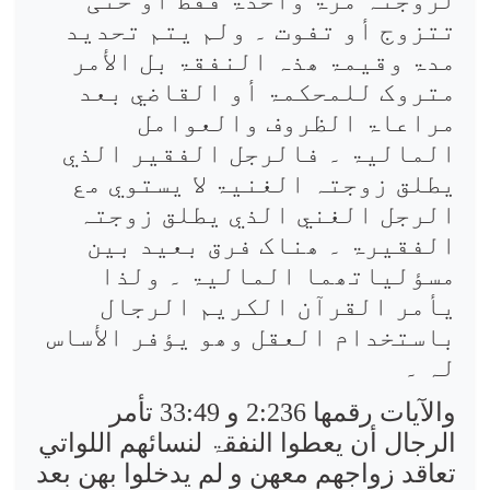
تتزوج أو تفوت ۔ ولم یتم تحدید
مدۃ وقیمۃ ھذہ النفقۃ بل الأمر
متروک للمحکمۃ أو القاضي بعد
مراعاۃ الظروف والعوامل
المالیۃ ۔ فالرجل الفقیر الذي
یطلق زوجتہ الغنیۃ لا یستوي مع
الرجل الغني الذي یطلق زوجتہ
الفقیرۃ ۔ ھناک فرق بعید بین
مسؤلیاتھما المالیۃ ۔ ولذا
یأمر القرآن الکریم الرجال
باستخدام العقل وھو یؤفر الأساس
لہ ۔
والآیات رقمھا 2:236 و 33:49 تأمر
الرجال أن یعطوا النفقۃ لنسائھم اللواتي
تعاقد زواجھم معھن و لم یدخلوا بھن بعد