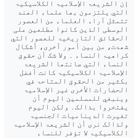
إن الشریعۃ الإسلامیۃ الکلاسیکیۃ
التي یلتزمون بھا علماء الھند
تتمثل آراء العلماء من العصور
الوسطی الذین کانوا مطلعین علی
الحقائق التاریخیۃ للعصور التي
شھدت، من بین أمور أخری، أشکال
کراھیۃ النساء ۔ ولا شک أن حقوق
النساء التي صانتھا الشریعۃ
الإسلامیۃ الکلاسیکیۃ کانت أفضل
بکثیر من الحقوق المتاحۃ في
الحضارات الأخری غیر الإسلامیۃ
وینبغي للمسلمین الیوم أن
یفتخروا بذالک۔ ولکن الیوم
تغیرت الدینامیات الجنسیۃ
ولذالک نری أن الشریعۃ الإسلامیۃ
الکلاسیکیۃ لا تؤفر للنساء