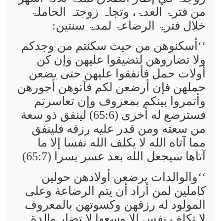
من فترۃ العدۃ، وتجاہ زوجتہ الحاملۃ
خلال فترۃ الرضاعۃ لمدۃ سنتین:
‘‘أسكنوهن من حيث سكنتم من وجدكم
ولا تضاروهن لتضيقوا عليهن وإن كن
أولات حمل فأنفقوا عليهن حتى يضعن
حملهن فإن أرضعن لكم فآتوهن أجورهن
وأتمروا بينكم بمعروف وإن تعاسرتم
فسترضع له أخرى
(65:6)
لينفق ذو سعة
من سعته ومن قدر عليه رزقه فلينفق
مما آتاه الله لا يكلف الله نفسا إلا ما
آتاها سيجعل الله بعد عسر يسرا
(65:7)
‘‘والوالدات يرضعن أولادهن حولين
كاملين لمن أراد أن يتم الرضاعة وعلى
المولود له رزقهن وكسوتهن بالمعروف
لا تكلف نفس إلا وسعها لا تضار والدة