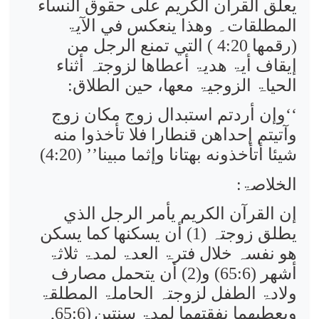
یعلق القرآن الکریم علی حقوق النساء
المطلقات۔ وھذا ینعکس في الآیۃ
(رقمھا 4:20 ) التي تمنع الرجل من
إیقاف أیۃ ھدیۃ أعطاھا لزوجتہ أثناء
الحیاۃ الزوجیۃ معھا، حین الطلاق:
‘‘وإن أردتم استبدال زوج مكان زوج
وآتيتم إحداهن قنطارا فلا تأخذوا منه
شيئا أتأخذونه بهتانا وإثما مبينا’’
(4:20)
الخلاصۃ:
إن القرآن الکریم یأمر الرجل الذي
یطلق زوجتہ (1) أن یسکنھا کما یسکن
ھو نفسہ خلال فترۃ العدۃ لمدۃ ثلاثۃ
أشھر
(65:6)
و(2) أن یتحمل مصارف
ولادۃ الطفل لزوجتہ الحاملۃ المطلقۃ
ویعطیھما نفقتھما لمدۃ سنتین
(65:6,