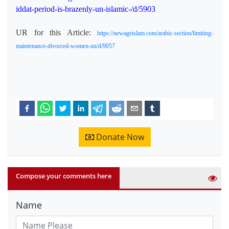
iddat-period-is-brazenly-un-islamic-/d/5903
UR
for this Article:
https://newageislam.com/arabic-section/limiting-
maintenance-divorced-women-un/d/9057
Donate Now
Compose your comments here
Name