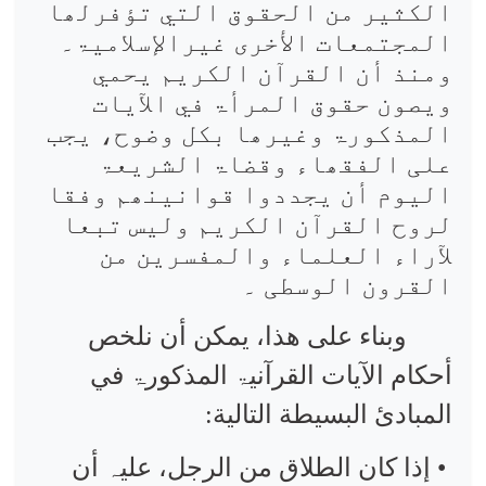
الکثیر من الحقوق التي تؤفرلھا
المجتمعات الأخری غیرالإسلامیۃ۔
ومنذ أن القرآن الکریم یحمي
ویصون حقوق المرأۃ في الآیات
المذکورۃ وغیرھا بکل وضوح، یجب
علی الفقھاء وقضاۃ الشریعۃ
الیوم أن یجددوا قوانینھم وفقا
لروح القرآن الکریم ولیس تبعا
لآراء العلماء والمفسرین من
القرون الوسطی ۔
وبناء علی ھذا، یمکن أن نلخص
أحکام الآیات القرآنیۃ المذکورۃ في
المبادئ البسيطة التالية:
• إذا كان الطلاق من الرجل، علیہ أن