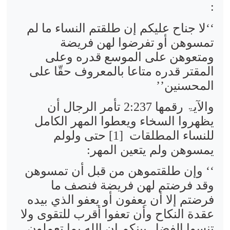
:
‘‘لا جناح عليكم إن طلقتم النساء ما لم
تمسوهن أو تفرضوا لهن فريضة
ومتعوهن على الموسع قدره وعلى
المقتر قدره متاعا بالمعروف حقّا على
المحسنين’’
والآیۃ رقمھا 2:237 تأمر الرجال أن
یظھروا السخاء ویعطوا المھر الکامل
للنساء المطلقات
[1] حتی ولولم
یمسوھن ولم یتعین المھر:
‘‘ وإن طلقتموهن من قبل أن تمسوهن
وقد فرضتم لهن فريضة فنصف ما
فرضتم إلا أن يعفون أو يعفو الذي بيده
عقدة النكاح وأن تعفوا أقرب للتقوى ولا
تنسوا الفضل بينكم إن الله بما تعملون