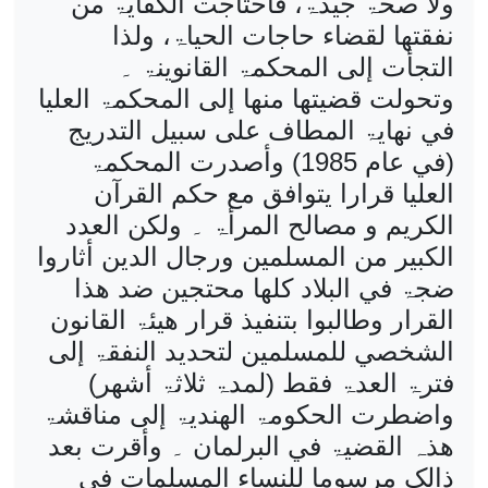
ولا صحۃ جیدۃ، فاحتاجت الکفایۃ من
نفقتھا لقضاء حاجات الحیاۃ، ولذا
التجأت إلی المحکمۃ القانوینۃ ۔
وتحولت قضیتھا منھا إلی المحکمۃ العلیا
في نھایۃ المطاف علی سبیل التدریج
(في عام 1985)
وأصدرت المحکمۃ
العلیا قرارا یتوافق مع حکم القرآن
الکریم و مصالح المرأۃ ۔ ولکن العدد
الکبیر من المسلمین ورجال الدین أثاروا
ضجۃ في البلاد کلھا محتجین ضد ھذا
القرار وطالبوا بتنفیذ قرار ھیئۃ القانون
الشخصي للمسلمین لتحدید النفقۃ إلی
فترۃ العدۃ فقط (لمدۃ ثلاثۃ أشھر)
واضطرت الحکومۃ الھندیۃ إلی مناقشۃ
ھذہ القضیۃ في البرلمان ۔ وأقرت بعد
ذالک مرسوما للنساء المسلمات في