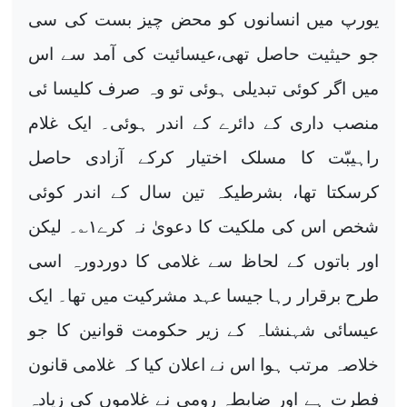
یورپ میں انسانوں کو محض چیز بست کی سی
جو حیثیت حاصل تھی،عیسائیت کی آمد سے اس
میں اگر کوئی تبدیلی ہوئی تو وہ صرف کلیسا ئی
منصب داری کے دائرے کے اندر ہوئی۔ ایک غلام
راہیبّت کا مسلک اختیار کرکے آزادی حاصل
کرسکتا تھا، بشرطیکہ تین سال کے اندر کوئی
شخص اس کی ملکیت کا دعویٰ نہ کرے
۱
؎۔ لیکن
اور باتوں کے لحاظ سے غلامی کا دوردورہ اسی
طرح برقرار رہا جیسا عہد مشرکیت میں تھا۔ ایک
عیسائی شہنشاہ کے زیر حکومت قوانین کا جو
خلاصہ مرتب ہوا اس نے اعلان کیا کہ غلامی قانون
فطرت ہے اور ضابطہ رومی نے غلاموں کی زیادہ