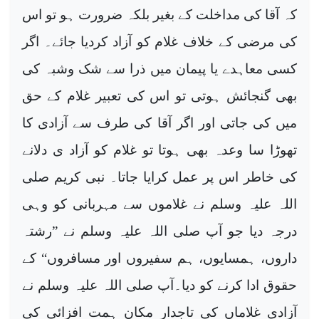
کہ آقا کی مداخلت کے بغیر بلکہ ضرورت ہو تو اس
کی مرضی کے خلاف غلام کو آزاد کردیا جائے۔ اگر
کسی معاہدے یا پیمان میں ذرا سے شک وشبہ کی
بھی گنجائش ہوتی تو اس کی تعبیر غلام کے حق
میں کی جاتی اور اگر آقا کی طرف سے آزادی کا
تھوڑا سا وعدہ بھی ہوتا تو غلام کو آزاد ی دلانے
کی خاطر اس پر عمل کرایا جاتا۔ نبی کریم صلی
اللہ علیہ وسلم نے غلاموں سے مہربانی کو وہی
درجہ دیا جو آپ صلی اللہ علیہ وسلم نے ”رشتہ
داروں، ہمسایوں، ہم سفیروں اور مسافروں“ کے
حقوق ادا کرنے کو دیا۔آپ صلی اللہ علیہ وسلم نے
آزادی غلاماں کی تاجدار مکان ہمت افزائی کی