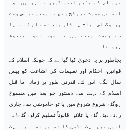
میں اس کی جڑیں اتنی گہری نہ ہوتیں اور
انسانی فطرت میں کج روی نہ ہوتی تو اس وقت
جولوگ اس رواج پر کار بند تھے ان کے دنیا
سے رخصت ہوتے ہی وہ خود بخود معدوم
ہوجاتا۔
بجاطور پر یہ دعویٰ کیا گیا ہے کہ چونکہ اسلام کے
قوانین، احکام اور تعلیمات کی اشاعت کو بیس
سال لگے، اس لئے قدرتی طور پر زمانہ ما قبل
اسلام کے بہت سے دستور جو بعد میں منسوخ
ہوگئے شروع شروع میں یا تو خاموشی سے جاری
رہنے دیئے گئے یا علانیہ قانوناً تسلیم کرلیے گئے
۱
؎۔
انہی میں ایک غلامی کا دستور تھا۔ یہ ایک