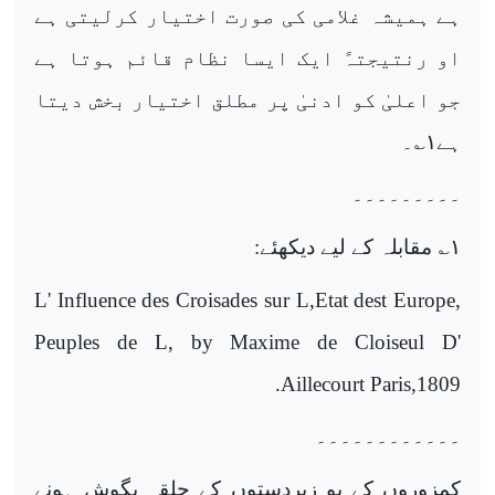
ہے ہمیشہ غلامی کی صورت اختیار کرلیتی ہے
او رنتیجتہً ایک ایسا نظام قائم ہوتا ہے
جو اعلیٰ کو ادنیٰ پر مطلق اختیار بخش دیتا
ہے
۱
؎۔
۔۔۔۔۔۔۔۔۔
۱
؎ مقابلہ کے لیے دیکھئے:
L' Influence des Croisades sur L,Etat dest Europe,
Peuples de L, by Maxime de Cloiseul D'
.
Aillecourt Paris,1809
۔۔۔۔۔۔۔۔۔۔۔۔
کمزوروں کے یو زبردستوں کے حلقہ بگوش ہونے