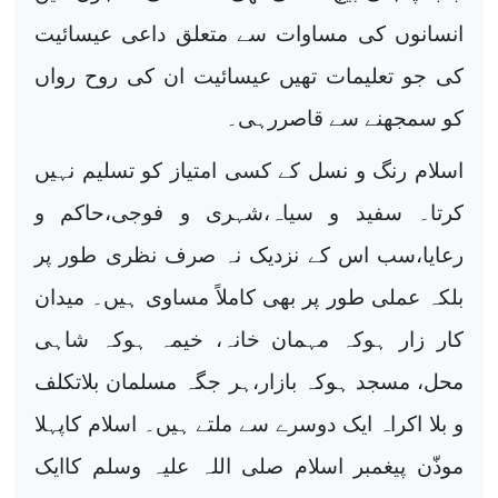
انسانوں کی مساوات سے متعلق داعی عیسائیت
کی جو تعلیمات تھیں عیسائیت ان کی روح رواں
کو سمجھنے سے قاصررہی۔
اسلام رنگ و نسل کے کسی امتیاز کو تسلیم نہیں
کرتا۔ سفید و سیاہ،شہری و فوجی،حاکم و
رعایا،سب اس کے نزدیک نہ صرف نظری طور پر
بلکہ عملی طور پر بھی کاملاً مساوی ہیں۔ میدان
کار زار ہوکہ مہمان خانہ، خیمہ ہوکہ شاہی
محل، مسجد ہوکہ بازار،ہر جگہ مسلمان بلاتکلف
و بلا اکراہ ایک دوسرے سے ملتے ہیں۔ اسلام کاپہلا
موذّن پیغمبر اسلام صلی اللہ علیہ وسلم کاایک