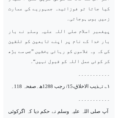
کیا جاتا تو فوزائیدہ جمہوریے کی عمارت
زمیں بوس ہوجاتی۔
پیغمبر اسلام صلی اللہ علیہ وسلم نے بار
بار خدا کے نام پر اپنے تابعین کو تلقین
کی کہ وہ غلاموں کو رہائی بخشیں ”جس سے بڑھ
کر کوئی عمل اللہ کو قبول نہیں“۔
۔۔۔۔۔۔۔۔۔۔۔
۱
؎ تہذیب الاخلاق،15/ رجب 1288ھ۔صفحہ 118۔
۔۔۔۔۔۔۔۔۔۔۔
آپ صلی اللہ علیہ وسلم نے حکم دیا کہ اگرکوئی