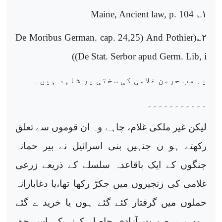
Maine, Ancient law, p. 104
؎
۱
De Moribus German. cap. 24,25) And Pothier
؎(
۲
)
(De Stat. Serbor apud Germ. Lib, i
یہ سب حرمن غلامی کی سختی پر شاہد ہیں۔
۔۔۔۔۔۔۔۔۔۔۔
لیکن غیر ملکی غلام، چاہے وہ ان قوموں سے تعلق
رکھتے ہو ں جنہیں بنی اسرائیل نے بیر حمانہ
جنگوں کے ایک باقاعدہ سلسلے کے ذریعے زرعی
غلامی کی زنجیروں میں جکڑ رکھا تھا،یا دغابازانہ
حملوں میں گرفتار کئے گئے ہوں یا خرید ے گئے
ہوں،بہر صورت آزادی حاصل کرنے کے اس حق