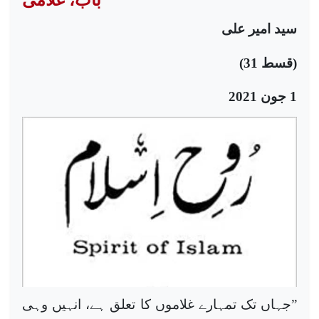
سید امیر علی
(قسط
31
)
1 جون 2021
”جہاں تک تمہارے غلاموں کا تعلق ہے، انہیں وہی