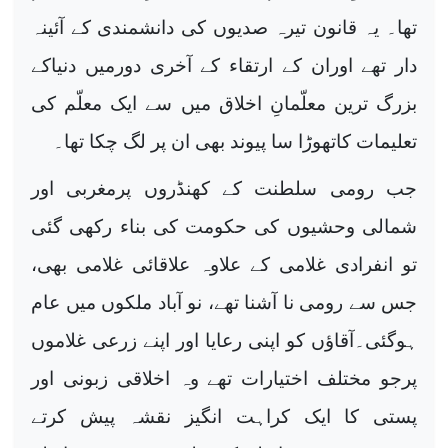
تھا۔ یہ قانون تیرہ صدیوں کی دانشمندی کے آئینہ
دار تھے اوران کے ارتقاء کے آخری دورمیں دنیاکے
بزرگ ترین معلّمانِ اخلاق میں سے ایک معلّم کی
تعلیمات کاتھوڑا سا پیوند بھی ان پر لگ چکا تھا۔
جب رومی سلطنت کے کھنڈروں پرمغربی اور
شمالی وحشیوں کی حکومت کی بناء رکھی گئی
تو انفرادی غلامی کے علاوہ علاقائی غلامی بھی،
جس سے رومی نا آشنا تھے، نو آباد ملکوں میں عام
ہوگئی۔آقاؤں کو اپنی رعایا اور اپنے زرعی غلاموں
پرجو مختلف اختیارات تھے وہ اخلاقی زبونی اور
پستی کا ایک کراہت انگیز نقشہ پیش کرتے