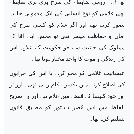
تھے
۱
؎۔ رومی ضابطے کی طرح بری بری ضابطے
بھی غلامی کو نوع انسانی کی ایک معمولی حالت
تصور کرتے تھے اور اگر غلام کو کسی طرح کی
امان و حفاظت میسر تھی تو محض اپنے آقا کے
مملوک کی حیثیت سے،جو حکومت کے علاوہ اس
کی زندگی و موت کا واحد مختارہوتا تھا۔
عیسائیت غلامی کو محو کرنے یا اس کی خرابوں
کی اصلاح کرنے میں یکسر ناکام رہی تھی۔ اور تو
اور خود کلیسا کے قبضے میں غلام تھے اور وہ صریح
الفاظ میں اس مُضر دستور کو مطابق قانون
تسلیم کرتا تھا۔
۔۔۔۔۔۔۔۔۔