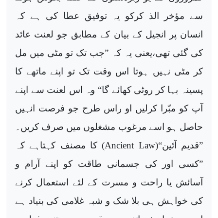
سے مؤخر الذ کرکو یہ توفیق عطا کی ہے کہ
انسان پر انجیل کے بیان کے مطابق جو لعنت عائد
کی گئی تھی،یعنی یہ کہ ”جب تک تو مٹی میں مل
کر مٹی نہیں ہوتا اس وقت تک تو اپنے ماتھے کا
پسینہ بہا کر روٹی کھائے گا“ وہ اس لعنت سے اپنے
آپ کو مبّرا کرلیں او راس طرح جو فرصت انہیں
حاصل ہو اسے مرغوب مشغلوں میں صرف کریں۔
”قدیم آئین“(
Ancient Law
) کا مصنف کہتاہے کہ
”کسی اور کی جسمانی طاقت کو اپنے آرام و
آسائش یا راحت و مسرت کے لئے استعمال کرنے
کی خواہش ہی بلا شک و شبہ غلامی کی بنیاد ہے