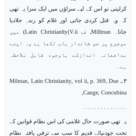
کرلیتی تو اس کے لیے سزاؤں میں ایک سزا یہ تھی
کہ وہ قتل کردی جاتی اور غلام کو زندہ جلادیا
جاتا۔
Millman
, نے
Latin Christianlty(V.ii
) میں
موضوع پر جو شاندار باب لکھا ہے وہ اپنے
مدافعانہ اندازکے باوجود قابل ملاحظہ
ہے۔
Milman, Latin Christianity, vol ii, p. 369, Due
؎
۳
,
Cange, Concubina
۔۔۔۔۔۔۔۔۔۔۔۔۔
یہ تھی صورت حال غلامی کی اس نظام قوانین کے
تحت جودنیائے قدیم کا سب سے ترقی یافتہ نظام