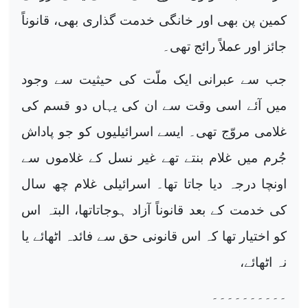
کمین پن بھی اور خانگی خدمت گذاری بھی، قانوناً
جائز اور عملاً رائج تھی۔
جب سے عبرانی ایک ملّت کی حیثیت سے وجود
میں آئے اسی وقت سے ان کی یہاں دو قسم کی
غلامی مروّج تھی۔ ایسے اسرائیلیوں کو جو پاداش
جُرم میں غلام بنتے تھے غیر نسل کے غلاموں سے
اونچا درجہ دیا جاتا تھا۔ اسرائیلی غلام چھ سال
کی خدمت کے بعد قانوناً آزاد ہوجاتاتھا، البتہ اس
کو اختیار تھا کہ اس قانونی حق سے فائدہ اٹھائے یا
نہ اٹھائے،
۔۔۔۔۔۔۔۔۔۔