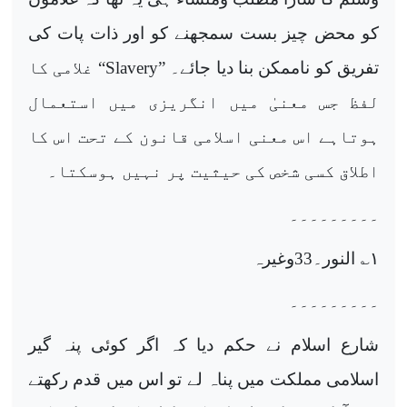
کو محض چیز بست سمجھنے کو اور ذات پات کی
تفریق کو ناممکن بنا دیا جائے۔ ”
Slavery
“ غلامی کا
لفظ جس معنیٰ میں انگریزی میں استعمال
ہوتاہے اس معنی اسلامی قانون کے تحت اس کا
اطلاق کسی شخص کی حیثیت پر نہیں ہوسکتا۔
۔۔۔۔۔۔۔۔۔
۱
؎ النور۔33وغیرہ
۔۔۔۔۔۔۔۔۔
شارع اسلام نے حکم دیا کہ اگر کوئی پنہ گیر
اسلامی مملکت میں پناہ لے تو اس میں قدم رکھتے