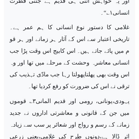
اور یہ خواہش اتنی ہی قدیم ہے جتنی فطرت
انسانی
۱
؎“۔
غلامی کا دستور نوع انسانی کا ہم عمر ہے۔
تاریخی اعتبار سے اس کے آثار ہر زمانے اور ہر قو
م میں پائے جاتے ہیں۔ اس کابیج اس وقت پڑا جب
انسانی معاشرہ وحشت کے مرحلے میں تھا اور وہ
اس وقت بھی پھلتاپھولتا رہا جب مادّی تہذیب کی
ترقی نے اس کی ضرورت کو رفع کردیا تھا۔
یہودی،یونانی، رومی اور قدیم المانی
۳
؎ قوموں
میں جن کے قانونی و معاشرتی اداروں نے جدید
زمانے کے رسم و رواج اور شعائر پر سب سے زیادہ
اثر ڈالا ہے،دونوں طرح کی غلامی،یعنی زرعی