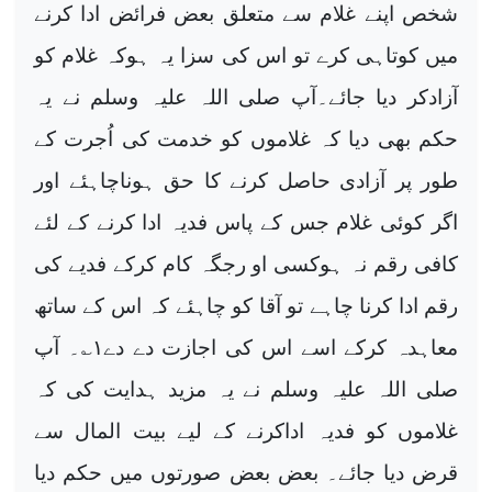
شخص اپنے غلام سے متعلق بعض فرائض ادا کرنے
میں کوتاہی کرے تو اس کی سزا یہ ہوکہ غلام کو
آزادکر دیا جائے۔آپ صلی اللہ علیہ وسلم نے یہ
حکم بھی دیا کہ غلاموں کو خدمت کی اُجرت کے
طور پر آزادی حاصل کرنے کا حق ہوناچاہئے اور
اگر کوئی غلام جس کے پاس فدیہ ادا کرنے کے لئے
کافی رقم نہ ہوکسی او رجگہ کام کرکے فدیے کی
رقم ادا کرنا چاہے تو آقا کو چاہئے کہ اس کے ساتھ
معاہدہ کرکے اسے اس کی اجازت دے دے
۱
؎۔ آپ
صلی اللہ علیہ وسلم نے یہ مزید ہدایت کی کہ
غلاموں کو فدیہ اداکرنے کے لیے بیت المال سے
قرض دیا جائے۔ بعض بعض صورتوں میں حکم دیا