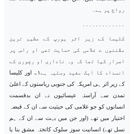
رواج پر ہے۔
۔۔۔۔۔۔۔۔۔۔۔۔۔
کلیسا کے زیر اثر یورپ کے عظیم ترین
مقّننوں ے غلامی کی حمایت تھی او راس پر
اصرار کیا تھا کہ وہ ناداری او رچوری کے
انسداد کا ایک مفید وسلیہ ہے
۱
؎ اور کلیسا
کے زیر اثر ہی امریکہ کی جنوبی ریاستوں کے اعلیٰ
تمدن سے آراستہ عیسائیوں نے ان بدقسمت
انسانوں کو جو غلامی کی حیثیت سے ان کے قبضہ
اختیار میں تھے (اور جن میں بہت سے ان کے ہم
نسل تھے) انسانیت سوز سلوک کاتختہ مشق بنا یا