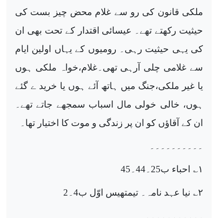
ملکی قانون کی رو سے غلام محض چیز بست کی
حیثیت رکھتے تھے۔ عیسائی اقتدار کے تحت بھی ان
کی یہی حیثیت رہی۔ رومیوں کے یہاں اولین ایام
سے غلامی چلی آرہی تھی۔غلام،خواہ ملکی ہوں
یا غیر ملکی،جنگ میں ہاتھ آئے ہوں یا خرید ے گئے
ہوں، خالی خولی مال اسباب سمجھے جاتے تھے۔
ان کے آقاؤں کو ان پر زندگی و موت کا اختیار تھا۔
۔۔۔۔۔۔۔۔۔۔
۱
؎ احباء ب25۔44۔45
۲
؎ نیا عہد نامہ۔ تیمتھیس اوّل ب4۔2
۔۔۔۔۔۔۔۔۔۔۔