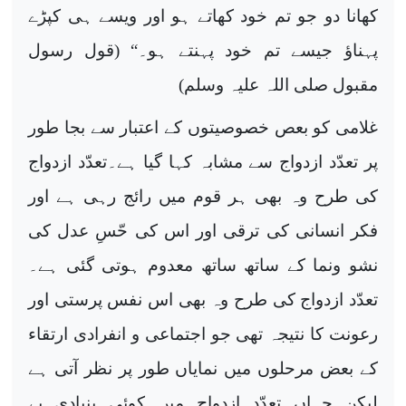
کھانا دو جو تم خود کھاتے ہو اور ویسے ہی کپڑے
پہناؤ جیسے تم خود پہنتے ہو۔“ (قول رسول
مقبول صلی اللہ علیہ وسلم)
غلامی کو بعص خصوصیتوں کے اعتبار سے بجا طور
پر تعدّد ازدواج سے مشابہ کہا گیا ہے۔تعدّد ازدواج
کی طرح وہ بھی ہر قوم میں رائج رہی ہے اور
فکر انسانی کی ترقی اور اس کی حّسِ عدل کی
نشو ونما کے ساتھ ساتھ معدوم ہوتی گئی ہے۔
تعدّد ازدواج کی طرح وہ بھی اس نفس پرستی اور
رعونت کا نتیجہ تھی جو اجتماعی و انفرادی ارتقاء
کے بعض مرحلوں میں نمایاں طور پر نظر آتی ہے
لیکن جہاں تعدّد ازدواج میں کوئی بنیادی بے