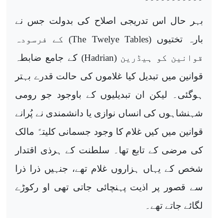
بہر حال اس تدریجی اصلاح کی بدولت جس نے
بارہ تختیوں (
The Twelye Tables
) کے فرسودہ
قوانین کو ہیڈرین (
Hadrian
) کے جامع ضابطہ
قوانین میں تبدیل کیا غلاموں کی حالت قدرے بہتر
ہوگئی۔ لیکن ان تبدیلیوں کے باوجود جو رومی
شہنشاہوں کی انساں نوازی یا دانشمندی نے پُرانے
قوانین میں کیں غلام کا وجود جسمانی کلیتہً مالک
کی مرضی کے تابع تھا۔ سلطنت کے ہرذی اقتدار
شخص کے یہاں ہزاروں غلام تھے، جنہیں ذرا ذرا
سے قصور پر اذیت پہنچائی جاتی تھی او رکوڑے
لگائے جاتے تھے۔