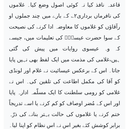
قاعدہ نافذ کیا نہ کوئی اصول وضع کیا۔ غلاموں
کی نافرماں برداری
۲
؎ کے بارے میں چند جملوں او
رآقاؤں کو غلاموں کا معاوضہ ادا کرنے کی نصیحت
کے سوا حضرت عیسیٰؑ کی تعلیمات میں، جیسے
کہ وہ عیسوی روایات میں پیش کی گئی
ہیں،غلامی کی مذمت میں ایک لفظ بھی نہیں پایا
جاتا۔ اس کے برعکس عیسائیت نے غلام اور لونڈی
کو آقا کی مکمل اطاعت کی تلقین کی۔ اس نے
غلامی کو رومی سلطنت کا ایک مسلّمہ ادارہ پایا
اور اس کے مُضر اوصاف کو کم کرنے یا اسے تدریجاً
ختم کرنے یا غلاموں کی حالت بہتر بنانے کی ذرّہ
برابر کوشش کئے بغیر اس نے اس نظام کو اپنا لیا۔