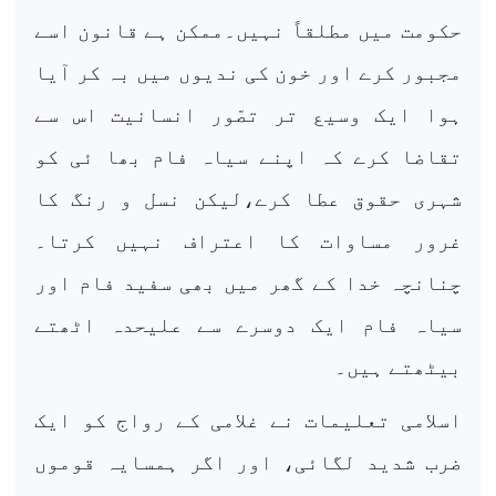
حکومت میں مطلقاً نہیں۔ممکن ہے قانون اسے
مجبور کرے اور خون کی ندیوں میں بہ کر آیا
ہوا ایک وسیع تر تصّور انسانیت اس سے
تقاضا کرے کہ اپنے سیاہ فام بھا ئی کو
شہری حقوق عطا کرے،لیکن نسل و رنگ کا
غرور مساوات کا اعتراف نہیں کرتا۔
چنانچہ خدا کے گھر میں بھی سفید فام اور
سیاہ فام ایک دوسرے سے علیحدہ اٹھتے
بیٹھتے ہیں۔
اسلامی تعلیمات نے غلامی کے رواج کو ایک
ضرب شدید لگائی، اور اگر ہمسایہ قوموں