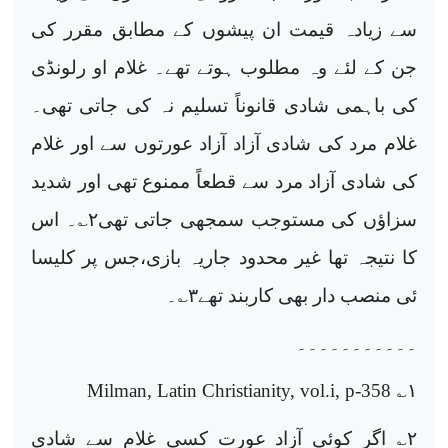
سے زیادہ قیمت ان پیشوں کے مطابق مقرر کی
جن کے لئے وہ مطلوب ہوتے تھے۔ غلام او رلونڈی
کی باہمی شادی قانوناً تسلیم نہ کی جاتی تھی۔
غلام مرد کی شادی آزاد آزاد عورتوں سے اور غلام
کی شادی آزاد مرد سے قطعاً ممنوع تھی اور شدید
سزاؤں کی مستوجب سمجھی جاتی تھی
۲
؎۔ اس
کا نتیجہ تھا غیر محدود جاریہ بازی،جس پر کلیسا
ئی منصب دار بھی کاربند تھے
۳
؎۔
۔۔۔۔۔۔۔۔۔۔۔
Milman, Latin Christianity, vol.i, p-358
؎
۱
۲
؎ اگر کوئی آزاد عورت کسی غلام سے شادی