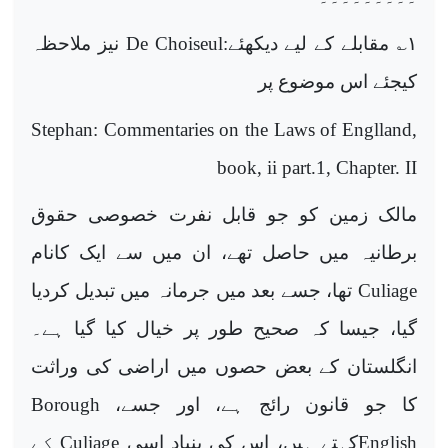
۱
؎ مقابلے کے لیے دیکھئے:
De Choiseul
نیز ملاحظہ
کیجئے اس موضوع پر
Stephan: Commentaries on the Laws of Englland,
book, ii part.1, Chapter. II
مالک زمین کو جو قابل نفرت خصوصی حقوق
برطانیہ میں حاصل تھے، ان میں سے ایک کانام
Culiage
تھا، جسے بعد میں جرمانہ میں تبدیل کردیا
گیا، جیسا کہ صحیح طور پر خیال کیا گیا ہے۔
انگلستان کے بعض حصوں میں اراضی کی وراثت
کا جو قانون رائج ہے، اور جسے،
Borough
English
کہتے ہیں، اس کی بنیاد اسی
Culiage
کے