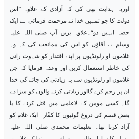
اوریہ ہدایت بھی کی کہ آزادی کے علاوہ ”اس
دولت کا جو تمہیں خدا نے مرحمت فرمائی ہے ایک
حصہ انہیں دو“۔علاوہ بریں آپ صلی اللہ علیہ
وسلم نے آقاؤں کو اس کی ممانعت کی کہ وہ
غلاموں او رلونڈیوں پر اپنے اقتدار کو شہوت رانی
کی خاطر استعمال کریں اور وعدہ فرمایا کہ جن
غلاموں او رلونڈیوں سے یہ زیادتی کی جائے گی خدا
ان پر رحم کرے گااور زیادتی کرنے والوں کو سزا دے
گا۔ کسی مومن کے لاعلمی میں قتل کرنے کا یا
بعض قسم کی دروغ گوئیوں کا کفّارہ ایک غلام کو
آزاد کرنا تھا۔ تعلیمات محمدی صلی اللہ علیہ
وسلم کا سارا مطلب ومنساء ہی یہ تھا کہ غلاموں