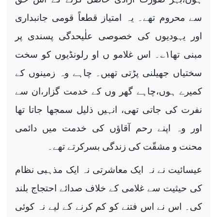
سے محروم تھے۔ یہ امتیاز قطعاً قومی جانبداری
اور یہودیوں کی خصوصی علٰیحدگی پسندی پر
مبنی تھا
۱
؎۔ اس غلامو ں او رلونڈیوں کو سخت
سختیاں جھیلنی پڑتی تھیں۔ چاہے وہ زمینوں کے
کمیرے ہوں،چاہے گھر وں کے خدمت گزار،ان سے
نفرت کی جاتی تھی، انہیں ذلیل سمجھا جاتا تھا
اور وہ اپنے رحم آقاؤں کی خدمت میں دائمی
محنت و مشقّت کی زندگی بسرکرتے تھے۔
عیسائیت نے نہ ایک معاشرتی نہ ایک مذہبی نظام
کی حیثیت سے غلامی کے خلاف صدائے احتجاج بلند
کی۔ اس نے اس فتنے کو کم کرنے کے لیے نہ کوئی