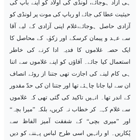
ہی آزاد ہوجائے، لونڈی کی اولاد کو اپنے باپ کی
حیثیت عطا کی جائے او رباپ کی موت پر لونڈی کو
آزادی حاصل ہوجائے،غلام اپنی آزادی کے لیے آقا
سے عہد و پیمان کرسکے اور زکوٰۃ کے محاصل کا
ایک حصہ غلاموں کا فدیہ ادا کرنے کی خاطر
استعمال کیا جائے۔ آقاؤں کو اپنے غلاموں سے اتنا
ہی کام لینے کی اجازت تھی جتنا از روئے انصاف
ان سے لیا جانا چاہئے تھا اور جتنا ان کی حدّ مقدور
کے اندر تھا۔ انہیں تاکید کی گئی تھی کہ غلاموں
سے غلام کہہ کر خطاب نہ کریں، بلکہ ”میرا بچہ“
اور ”میری بچی“ کے شفقت آمیز الفاظ سے
پُکاریں۔ او رانہیں اسی طرح لباس پہننے کو دیں