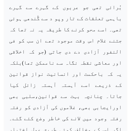
بُرائی تھی جو عربوں کے گہرے سے گہرے
باہمی تعلقات کے تار وپو د سے گُندھی ہوئی
تھی۔ اسے محو کرنے کا طریقہ یہ نہ تھا کہ
جتنے غلام اس وقت موجود تھے ان سب کو فی
النفور آزادی دے دی جاتی (جو کہ اخلاقی
اور معاشی نقطہ نگاہ سے ناممکن تھا)بلکہ
یہ کہ باحکمت اور انسانیت نواز قوانین
کے ذریعے اسے آہستہ آہستہ زائل کیا
جاتا۔ چنانچہ بہت سے قوانین،سلبی بھی
اورایجابی بھی، غلاموں کی آزادی کو رفتہ
رفتہ وجود میں لانے کی خاطر وضع کئے گئے۔
اگر اس کے مخالف کوئی طریق عمل اختیار