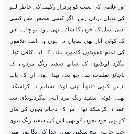
اور غلامی کی لعنت کو برقرار رکھنے کی خاطر لہو
کی ندیاں بہائی ہیں۔ اگر کسی شخص میں کسی
ادنیٰ نسل کے خون کا شائبہ بھی ہوتا تو چاہے اس
کے کوئی آثار بھی نمایاں نہ ہوں وہ اسے غلاموں
کی تمام عقوبتوں کامورد بنانے کے لیے کافی تھا۔
نیگرد لونڈیوں کے ساتھ سفید رنگ مردوں کے
ناجائز تعلقات سے جو بچے پیدا ہوتے ان کے باپ
انہیں کبھی قانوناً اپنی اولاد تسلیم نہ کراسکتے
تھے۔ کوئی سفید رنگ مرد اپنی نیگردلونڈی سے
عقد نہ کرسکتا تھا۔ اس کے ناجائز بچوں کی ماں
کو بھی خود بچوں کو بھی اس کی سفید رنگ بیوی
جب چاہتی بیچ سکتی تھی۔ خدا کی نگاہوں میں