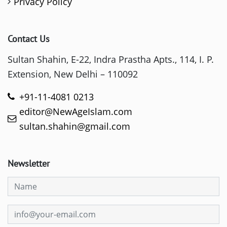
Privacy Policy
Contact Us
Sultan Shahin, E-22, Indra Prastha Apts., 114, I. P.
Extension, New Delhi – 110092
+91-11-4081 0213
editor@NewAgeIslam.com
sultan.shahin@gmail.com
Newsletter