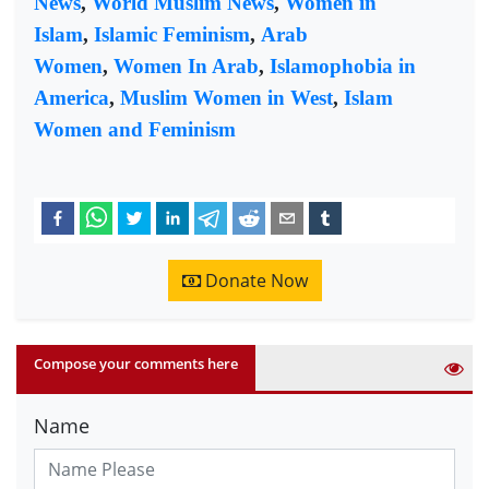
News
,
World Muslim News
,
Women in
Islam
,
Islamic Feminism
,
Arab
Women
,
Women In Arab
,
Islamophobia in
America
,
Muslim Women in West
,
Islam
Women and Feminism
Donate Now
Compose your comments here
Name