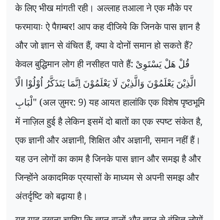
के लिए भीख मांगती रही। अल्लाह तआला ने एक मौके पर
फरमायाः ऐ पैग़म्बर! आप कह दीजिये कि जिनके पास ज्ञान है
और जो ज्ञान से वंचित हैं
,
क्या वे दोनों समान हो सकते हैं
?
केवल बुद्धिमान लोग ही नसीहत पाते हैं:
قُلْ ھَلْ یَسْتَوِیْ
الَّذِیْنَ یَعْلَمُوْنَ وَالَّذِیْنَ لَا یَعْلَمُوْنَ اِنَّمَا یَتَذَکَّرُ اُوْلُوْا الْاَ
" (अल ज़ुमर:
9)
यह आयत हालांकि एक विशेष पृष्ठभूमि
لْبَابِ
में नाज़िल हुई है लेकिन इसमें दो बातों का एक स्पष्ट संकेत है
,
एक ज्ञानी और अज्ञानी
,
शिक्षित और अज्ञानी
,
समान नहीं हैं।
यह उन लोगों का काम है जिनके पास ज्ञान और समझ है और
जिन्होंने अकादमिक प्रयासों के माध्यम से अपनी समझ और
अंतर्दृष्टि को बढ़ाया है।
यह याद रखना चाहिए कि ज्ञान वालों और ज्ञान से वंचित लोगों