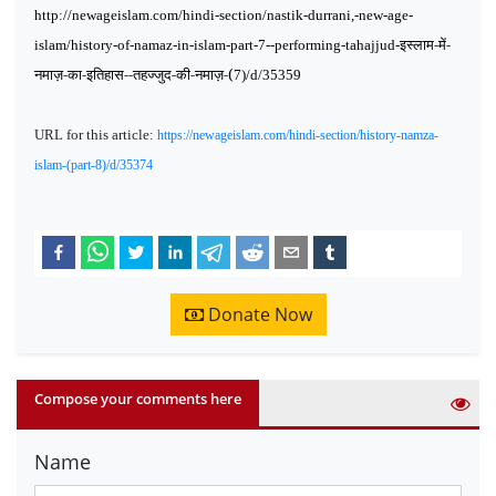
http://newageislam.com/hindi-section/nastik-durrani,-new-age-
इस्लाम-में-
islam/history-of-namaz-in-islam-part-7--performing-tahajjud-
नमाज़-का-इतिहास--तहज्जुद-की-नमाज़-(
7)/d/35359
URL for this article:
https://newageislam.com/hindi-section/history-namza-
islam-(part-8)/d/35374
Donate Now
Compose your comments here
Name