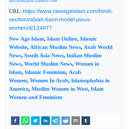
basri-model-pious-women/d/11048
URL:
https://www.newageislam.com/hindi-
section/rabiah-basri-model-pious-
women/d/124877
New Age Islam
,
Islam Online
,
Islamic
Website
,
African Muslim News
,
Arab World
News
,
South Asia News
,
Indian Muslim
News
,
World Muslim News
,
Women in
Islam
,
Islamic Feminism
,
Arab
Women
,
Women In Arab
,
Islamophobia in
America
,
Muslim Women in West
,
Islam
Women and Feminism