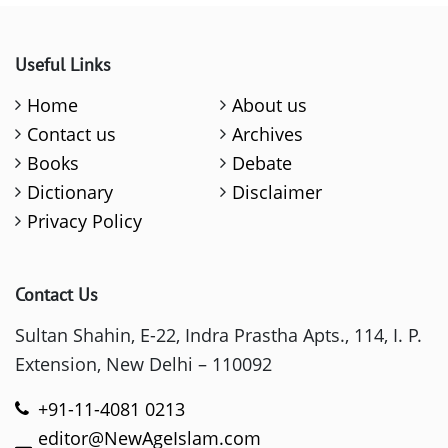
Useful Links
Home
About us
Contact us
Archives
Books
Debate
Dictionary
Disclaimer
Privacy Policy
Contact Us
Sultan Shahin, E-22, Indra Prastha Apts., 114, I. P.
Extension, New Delhi – 110092
+91-11-4081 0213
editor@NewAgeIslam.com