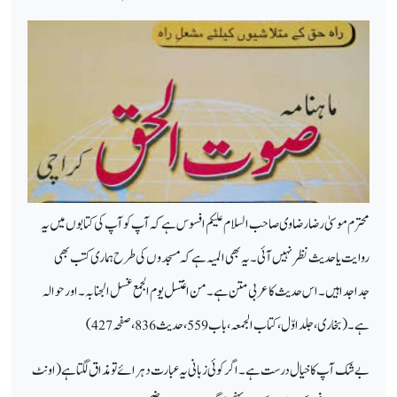
محترم موسیٰ رضا رضاوی صاحب السلام علیکم افسو س ہے کہ آپ
کو آپ
کی کتابوں میں یہ
روایت یا حدیث نظر نہیں آئی ۔ یہ بھی المیہ ہے کہ مسجدوں کی طرح ہماری کتب بھی
جداجدا ہیں۔ اس حدیث کا عربی متن ہے ۔
من اغتسل یوم الجمع غسل الجنابہ
۔ اور حوالہ
ہے۔ (بخاری ، جلد اوّل ، کتاب الجمعہ ، باب 559، حدیث 836، صفحہ 427)
بے شک آپ کا خیال درست ہے۔ اگر کوئی زبانی یہ عبارت دہرائے تو مذاق لگتا ہے ( اونٹ