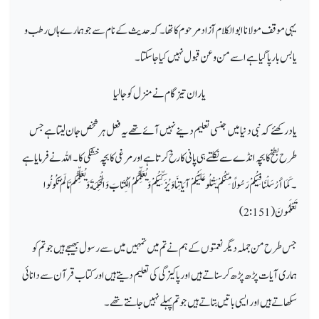
یہی موقف مولانا ابوالکلام آزاد مرحوم کاتھا ۔ کہ حدیث کے نام سے جو ہمارے ہاں رطب و
یابس بارپا گیا ہے اسے
من و عن قبول نہیں کیا جاسکتا ۔
یاران تیز گام نے منزل کو جا لیا
یاد رکھئے کہ نبی دنیا میں جنسی تعلیم دینے
نہیں آئے تھے یہ فعل ہر شخص جان لیتا ہے جس
طرح بطخ کابچہ انڈے سے نکلتے
ہی پانی کا رخ کرتا ہے اور مرغی کابچہ خشکی کا ۔ اللہ نے فرمایا ہے
۔
كَمَا أَرْسَلْنَا فِيكُمْ رَسُولًا مِّنكُمْ يَتْلُو عَلَيْكُمْ آيَاتِنَا وَيُزَكِّيكُمْ وَيُعَلِّمُكُمُ الْكِتَابَ وَالْحِكْمَةَ وَيُعَلِّمُكُم مَّا لَمْ تَكُونُوا
تَعْلَمُونَ
( 2:151)
جس طرح من جملہ
دیگر نعمتوں کے ہم نے تم میں تمہیں میں سے رسول بھیجے ہیں جو تم کو
ہماری آیات پڑھ پڑھ کر سناتے ہیں او رپاکیزگی کی تعلیم
دیتے ہیں او رکتاب قرآن سے دانائی
سکھاتےہیں اور ایسی باتیں بتاتےہیں جو تم پہلے نہیں جانتے تھے ۔