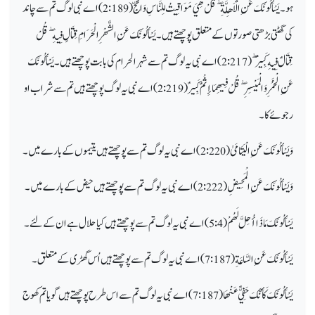
ہو ۔
يَسْأَلُونَكَ عَنِ الْأَهِلَّةِ
قُلْ هِيَ مَوَاقِيتُ لِلنَّاسِ وَالْحَجِّ
( 2:189) اے نبی لوگ تم سے چاند
کی گھٹتی بڑھتی صورتوں کے متعلق پوچھتے ہیں ۔
يَسْأَلُونَكَ عَنِ الشَّهْرِ الْحَرَامِ قِتَالٍ فِيهِ
قُلْ
قِتَالٌ فِيهِ كَبِيرٌ
ۖ ( 2:217)
اے نبی یہ لوگ تم سے شہر الحرام
کی بابت پوچھتے ہیں ۔
يَسْأَلُونَكَ
عَنِ الْخَمْرِ وَالْمَيْسِرِ
قُلْ فِيهِمَا إِثْمٌ كَبِيرٌ
( 2:219) اے نبی یہ لوگ پوچھتے ہیں تم سے شراب او
رجوئے کا ۔
وَيَسْأَلُونَكَ عَنِ الْيَتَامَىٰ
( 2:220) اے نبی یہ لوگ تم سے پوچھتے ہیں یتیموں کے بارے میں ۔
وَيَسْأَلُونَكَ عَنِ الْمَحِيضِ
(2:222) اے نبی یہ لوگ تم سے پوچھتے ہیں حیض کے بارے میں۔
يَسْأَلُونَكَ مَاذَا أُحِلَّ لَهُمْ
(5:4)
اے نبی یہ لوگ تم سے پوچھتے ہیں کیا حلال ہے ان کے لئے ۔
يَسْأَلُونَكَ عَنِ السَّاعَةِ
( 7:187) اے نبی یہ لوگ تم سے پوچھتے ہیں اُس گھڑی کے متعلق ۔
يَسْأَلُونَكَ كَأَنَّكَ حَفِيٌّ عَنْهَا
( 7:187)
اے نبی یہ لوگ تم سے
اس طرح پوچھتے ہیں گویا تم کھوج