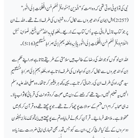
نبی کی تو ڈیوٹی ہوتی تھی کہ وہ امت کو ‘‘
الَّذِينَ آمَنُوا يُخْرِجُهُم مِّنَ الظُّلُمَاتِ إِلَى النُّورِ
’’
(2:257) اہل ایمان کو اندھیروں
سے نکال کر روشنیوں
کی طرف لاتے تھے ۔ اللہ نے ان
پر جو کتاب نازل فرمائی
ہے یہ اُس کتاب کے ذریعے ۔
يَهْدِي بِهِ اللَّهُ مَنِ اتَّبَعَ رِضْوَانَهُ سُبُلَ
السَّلَامِ وَيُخْرِجُهُم مِّنَ الظُّلُمَاتِ إِلَى النُّورِ بِإِذْنِهِ وَيَهْدِيهِمْ إِلَىٰ صِرَاطٍ مُّسْتَقِيمٍ
( 5:16) ۔
اللہ ان لوگوں کو جو اللہ کی رضا کے طالب ہیں سلامتی
کے طریقے بتاتا ہے او راپنے حکم
سے
اِن
کو اندھیروں
سے نکال کر اِن کو اجالوں کی طرف لاتا ہے اور
يَهْدِيهِمْ إِلَىٰ صِرَاطٍ مُّسْتَقِيمٍ
سیدھی راہ کی طرف ان کی رہنمائی کرتاہے ۔ یہی کچھ ہر پیغمبر
کرتا تھا ۔ وہ صلی اللہ علیہ وسلم
انہیں یہ تعلیم نہیں دیتے
تھے کہ جمعے کے دن میں صحبت کرو تو اونٹ کی قربانی کاثواب پاؤ ۔
نہ ہی صحابہ کرام اس قسم کے سوالات پوچھا کرتے تھے ۔ جو پوچھتے تھے
وہ قرآن کریم
میں
محفوظ ہے۔ ملاحظہ فرمائیے۔ قرآنِ کریم نے فرمایا وہ تم سے پوچھتے ہیں
يَسْأَلُونَكَ مَاذَا
ینْفِقُون
دوسروں کے لئے کیا خرچ کریں، ان سے کہو جس قدر بھی تمہاری اپنی ضرورت سے زیادہ