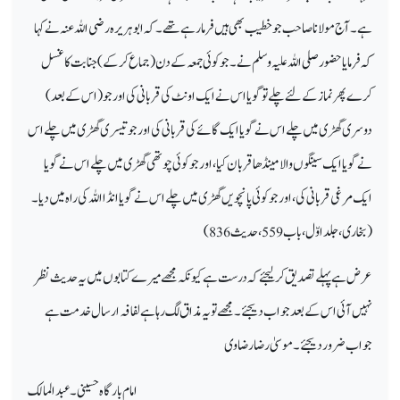
ہے۔ آج مولانا صاحب جو خطیب بھی ہیں فرمارہے تھے ۔ کہ ابوہریرہ رضی اللہ عنہ نے کہا
کہ فرمایا حضور صلی اللہ علیہ وسلم نے ۔ جو کوئی جمعہ کے دن ( جماع کرکے) جنابت کا غسل
کرے پھر نماز کے لئے چلےتو گویا اس نے ایک اونٹ کی قربانی کی اور جو ( اس کے بعد)
دوسری گھڑی میں چلے اس نے گویا ایک گائے کی قربانی کی اور جو تیسری گھڑی میں چلے اس
نے گویا ایک سینگوں
والا مینڈ ھا قربان کیا، اور جو کوئی چوتھی گھڑی
میں چلے اس نے گویا
ایک مرغی قربانی کی، اور جو کوئی پانچویں گھڑی میں چلے اس نے گویا انڈا اللہ کی راہ میں دیا ۔
(بخاری ، جلد اوّل ، باب 559، حدیث 836)
عرض ہے پہلے
تصدیق
کر لیجئے کہ درست ہے کیونکہ مجھے میرے کتابوں میں یہ حدیث نظر
نہیں آئی اس کے بعد جواب دیجئے ۔ مجھے تو یہ مذاق لگ رہا ہے لفافہ ارسال خدمت ہے
جواب ضرور دیجئے ۔ موسیٰ رضا رضاوی
امام بارگاہ حسینی ۔ عبدالمالک