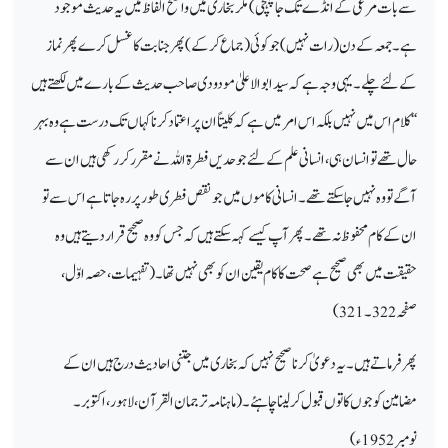
سے بات مرغی کے انڈے تک جا پہنچی) مگر بخاری میں واضح الفاظ میں یہ حدیث موجود
ہے۔ جمعہ کے دن ( رات نہیں) جو کوئی ( جماع کرکے ) پھر جنابت
کا غسل کرے پھر نماز
کے لئے چلے۔ یہی وجہ ہے کہ سید ابوالاعلیٰ مودودی
صاحب حدیث کے بارے میں لکھتے ہیں
‘‘کلام اس میں نہیں بلکہ اس امر میں ہے
کہ کلیتاً ان پر اعتماد کرنا کہاں تک درست
ہے وہ بہر
حال تھے تو انسان ہی، انسانی علم
کے لئے جو حدیں فطرۃ اللہ نے مقرر کر رکھی ہیں ان سے
آگے تو وہ نہیں جاسکتے تھے ۔ انسانی کاموں میں جو نقص
فطری طور پر رہ جاتاہے اس سے تو
ان کے کام محفوظ نہ تھے ۔ پھر آپ کیسےکہہ سکتے ہیں کہ جس کو وہ صحیح قرار دیتے ہیں وہ
حقیقت
میں بھی صحیح
ہے صحت کا کام یقین ان کو بھی نہیں تھا ۔ ( تفہیمات ، حصہ اوّل ،
صفحہ 322۔321)
پھر فرماتے ہیں ۔ یہ دعویٰ کرنا صحیح
نہیں کہ بخاری میں جتنی احادیث درج ہیں ان کے
مضامین کو جوں کا توں قبول کر لینا چاہئے ۔ ( ماہنامہ ترجمان القرآن، لاہور
، اکتوبر ۔
نومبر 1952ء)