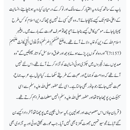
باپ کے ساتھ کیسا رویہ اختیا رکرے، مالک اور نوکر کے درمیان کیا رویہ ہوناچاہئے ،
انسانیت
کے اعلیٰ مقام
تک کیسے پہنچا جائے؟ ۔و ہ بھی کسی نے نہیں پوچھا کہ دین اسلام کو کس طرح
پھیلایا جائے۔
مومن
کامل کیسے
بناجائے؟ پوچھا تو صرف عورت کے بارے میں ۔ پیغمبر
اسلام اللہ کے دین کو غلبہ
دلانے آئے تھے ۔
وَيَضَعُ عَنْهُمْ إِصْرَهُمْ وَالْأَغْلَالَ الَّتِي كَانَتْ عَلَيْهِمْ
( 7:157) ‘‘ اور وہ لوگوں پر پڑے ہوئے بوجھ اور طوق و سلاسل کو اتار پھینکیں گے’’ وہ
صدیوں سے زنجیروں میں جکڑی ہوئی انسانیت کو آزاد
کرنے آئے تھے، اس لئے نہیں
آئے تھے کہ وہ امت کو جماع
اور صحبت کے طریقے سکھائے ۔ کیا خیال ہے عرب جماع،
صحبت نہیں جانتے، جو جانور بھی جانتا ہے ۔ اسی لئے حضور صلی اللہ علیہ وسلم
سے اسی
سبجیکٹ
پرپوچھا جاتا تھا اور حضور صلی اللہ علیہ وسلم انہیں معلومات
فراہم کرتے تھے ۔
( قربان جاؤں اس معصومیت اور بھولپن پر) یہ سوال بچپن
میں پوچھنا تھا
آخر دادا کیسے بن
گئے؟ ہائے مجوسیو تمہیں جھوٹ گھڑنا بھی نہیں آیا ۔ جب عورت کھیتی
ہوئی اور یہ آزادی
بھی