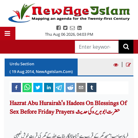
Thu Aug 06 2026
,
04:03 PM
|
Urdu Section
(
19
Aug
2014
, NewAgeIslam.Com)
Hazrat Abu Hurairah's Hadees On Blessings Of
Sex Before Friday Prayers حضرت ابو ہریرہ کی حدیث
فرہاد صاحب
! مسجد
گھر کے قریب ہے آنا جانا لگا رہتاہے اللہ کے گھر کی قربت خوش نصیبی