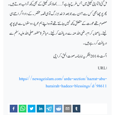
مل گئی ( تو اپنی کھیتی میں جس طرح چاہے آ .....) حالانکہ کھیتی کے بھی کچھ آداب ہوتےہیں ۔
پھر پوچھا بھی کس سے؟
ان سے جو بعداز خدا بزرگ
تو ہی قصہ
مختصر ۔ کے دادا اگر اتنے ہی
معصوم تھے عورت کے متعلق کچھ نہیں جانتے تھے تو وہ اپنے ہم عمر یار دوستوں سے ہی پوچھ
لیتے ۔ یا صحابہ کرام رضی اللہ عنہ سے دریافت کر لیتے ۔ مباشرۃ حضور صلی اللہ علیہ وسلم سے
دریافت کررہے ہیں ۔
اگست، 2014
بشکریہ : ماہنامہ صوت الحق ، کراچی
URL:
https://newageislam.com/urdu-section/hazrat-abu-
hurairah-hadees-blessings/d/98611