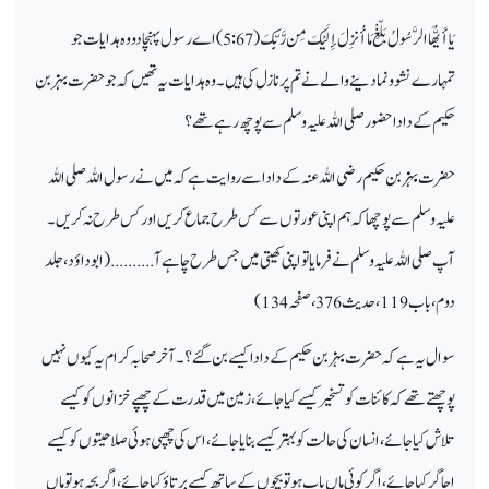
يَا أَيُّهَا الرَّسُولُ بَلِّغْ مَا أُنزِلَ إِلَيْكَ مِن رَّبِّكَ
( 5:67) اے رسول پہنچا دو وہ ہدایات
جو
تمہارے نشو و نما دینے والے نے تم پر نازل کی ہیں۔ وہ ہدایات یہ تھیں کہ جو حضرت بہز بن
حکیم کے دادا حضور صلی اللہ علیہ وسلم
سے پوچھ رہے تھے ؟
حضرت بہز بن حکیم رضی اللہ عنہ کے دادا سے روایت ہے کہ میں نے رسول اللہ صلی اللہ
علیہ وسلم
سے پوچھا
کہ ہم اپنی عورتوں سے کس طرح جماع
کریں اور کس طرح نہ کریں ۔
آپ صلی اللہ علیہ وسلم نے فرمایا تو اپنی کھیتی میں جس طرح چاہے آ .......... (ابوداؤد ، جلد
دوم، باب 119، حدیث 376، صفحہ 134)
سوال یہ ہے کہ حضرت بہز بن حکیم کے دادا کیسے بن گئے؟ ۔ آخر صحابہ کرام یہ کیوں نہیں
پوچھتے تھے کہ کائنات کو تسخیر
کیسے کیا جائے، زمین میں قدرت
کے چھپے خزانوں
کو کیسے
تلاش کیا جائے، انسان کی حالت کو بہتر کیسے بنایا جائے، اس کی چھپی ہوئی صلاحیتوں
کو کیسے
اجاگر
کیا جائے، اگر کوئی ماں باپ ہو تو بچوں
کے ساتھ کیسے برتاؤ کیا جائے، اگر بچہ ہوتو ماں