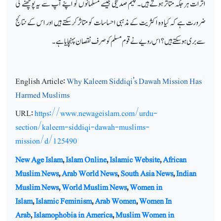
اثرات ہر جگہ متاثر ہوتے ہیں۔ کلیم صدیقی جیسے مسلمانوں کو اپنے آپ سے یہ پوچھنے کی
ضرورت ہے کہ کیا وہ اکثریت کے مذہبی احساسات کو متاثر کر سکتے ہیں اور اس کے نتائج
سے بری ہو سکتے ہیں؟ اس رویے نے قوم مسلم کو صرف نقصان پہنچایا ہے۔
English Article:
Why Kaleem Siddiqi’s Dawah Mission Has
Harmed Muslims
URL:
https://www.newageislam.com/urdu-
section/kaleem-siddiqi-dawah-muslims-
mission/d/125490
New Age Islam
,
Islam Online
,
Islamic Website
,
African
Muslim News
,
Arab World News
,
South Asia News
,
Indian
Muslim News
,
World Muslim News
,
Women in
Islam
,
Islamic Feminism
,
Arab Women
,
Women In
Arab
,
Islamophobia in America
,
Muslim Women in