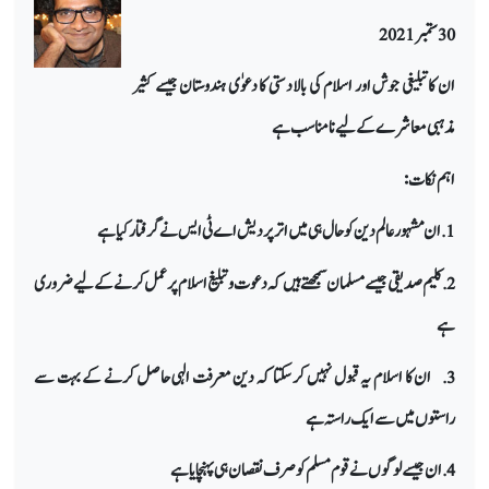
30 ستمبر 2021
ان کا تبلیغی جوش اور اسلام کی بالادستی کا دعوٰی ہندوستان جیسے کثیر
مذہبی معاشرے کے لیے نا مناسب ہے
اہم نکات:
1. ان مشہور عالم دین کو حال ہی میں اترپردیش اے ٹی ایس نے گرفتار کیا ہے
2. کلیم صدیقی جیسے مسلمان سمجھتے ہیں کہ دعوت و تبلیغ اسلام پر عمل کرنے کے لیے ضروری
ہے
3. ان کا اسلام یہ قبول نہیں کر سکتا کہ دین معرفت الہی حاصل کرنے کے بہت سے
راستوں میں سے ایک راستہ ہے
4. ان جیسے لوگوں نے قوم مسلم کو صرف نقصان ہی پہنچایا ہے