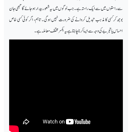
سے راستوں میں سے ایک راستہ ہے۔ جب لوگوں میں یہ شعور بیدار ہو جائے گا تبھی جان
بوجھ کر کسی کا مذہب تبدیل کروانے کی ضرورت نہیں ہوگی۔ تاہم، اگر کوئی کسی خاص
احساس یا تجربے کی وجہ سے ایسا کرنا چاہتا ہے یہ یکسر مختلف معاملہ ہے۔