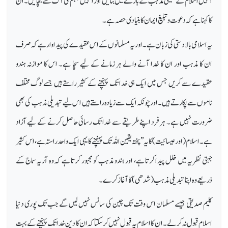
انہیں اسلام کے حقیقی مذہب کے بارے میں بتائیں اور انہیں جہنم کی آگ سے بچائیں۔ ان
کا کہنا ہے کہ دعوت و تبلیغ ایمان کا بنیادی حصہ ہے۔
یہ اسلامی بالادستی کی زبان ہے۔ اور یہ مسلمانوں کے اس عقیدے کی پیداوار ہے کہ صرف
ان کا مذہب اور ان کا خدا آنے والے ہر زمانے کے لیے سچا ہے۔ اس کا موازنہ ہندو
عقیدے سے کریں جس میں ایک ہی خدا تک پہنچنے کے کثیر راستے ہیں جسے لوگ مختلف
ناموں سے پکارتے ہیں۔ اور چونکہ ایک سے زیادہ راستے ہیں اس لیے تبدیلی مذہب کی بھی
ضرورت نہیں ہے۔ ہر فرد اپنے طریقے سے خدا تک رسائی حاصل کرنے کے لیے آزاد
ہے۔ اسلام (اور عیسائیت) کا یہ ’’پختہ یقین اللہ تک پہنچنے کا یہی ایک واحد راستہ ہے، اس کثیر
جہتی نظریہ میں خلل پیدا کرتا ہے، اور ہندو مذہب کو مجبور کرتا ہے کہ وہ آریہ سماج کے
ذریعے وہ اپنا تبدیلی مذہب (شدھی) کا آغاز کرے۔
کلیم صدیقی جیسے مسلمان اس وقت تک چین کی سانس نہیں لیں گے جب تک پوری دنیا
اسلام قبول نہ کر لے۔ ان کا اسلام یہ قبول نہیں کر سکتا کہ ان کا دین خدا تک پہنچنے کے بہت