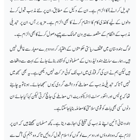
تبدیل کرانے) کا الزام ہے۔ ان کے وکیل کے مطابق، ان پر نئے مذہب قبول کرنے
والوں کے لیے کاغذی کام کا اہتمام کرنے کا بھی الزام ہے۔ مزید برآں، ان پر تبدیلی
مذہب کے انتظام کے مقصد سے بیرون ممالک سے پیسے وصول کرنے کا بھی الزام ہے۔
لوگ ہندوستان میں مختلف ریاستی حکومتوں کے اختیار کردہ دوہرے معیار سے غافل نہیں
ہیں۔ ہمارے سامنے ہندو لیڈروں کے مسلمانوں کو نشانہ بنائے جانے کے بہت سے واقعات
ہیں لیکن ہم نے ان کی گرفتاری میں اب تک کوئی حرکت نہیں دیکھی ہے۔ یہ بھی سمجھ میں
نہیں آتا کہ تبدیلی مذہب کے معاملے کو دہشت گردی کیوں سمجھا جائے۔ ہونا تو یہ چاہئے
تھا کہ پولیس اور انفورسمنٹ ڈائریکٹوریٹ اس معاملے کی جانچ کرتی لیکن کہا کیا جائے ان
دنوں کسی بھی بات کو قومی سلامتی کا معاملہ بنایا جا سکتا ہے۔
ہندوستانی آئین اپنے مذہب کی تبلیغ کی اجازت دیتا ہے۔ کچھ مسلمان سمجھتے ہیں کہ ان پر
لازم ہے کہ وہ ہندوؤں اور دوسرے لوگوں کو اسلام قبول کروائیں تاکہ وہ جہنم کی آگ سے