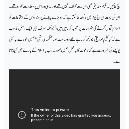
بچ جائیں۔ کلیم صدیقی بھی ان سے مختلف نہیں تھے اور نہ ہی وہ اس پر معذرت خواہ تھے۔
ان کی بہت سی ویڈیوز میں دیکھا جا سکتا ہے کہ وہ بڑے پیمانے پر ہندوؤں کے اجتماعات کو
اسلام قبول کرنے کی ضرورت پر تنبیہ کر رہیں ہیں، 'کیونکہ صرف یہی ایک اصل مذہب
ہے'۔ کیا کلیم صدیقی جو کچھ کر رہے تھے وہ درست اور عقلمندی تھی؟ ہمیں خود سے یہ بھی
پوچھنے کی ضرورت ہے کہ دعوت کا یہ عمل ہمیں بطور مذہب٬ اسلام کے بارے میں کیا بتاتا
ہے۔