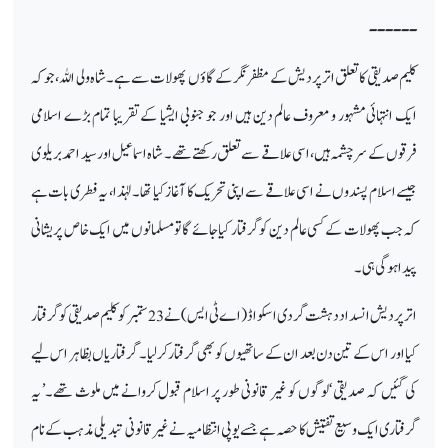
------
کلیم صدیقی کا تعلق اتر پردیش کے مظفر نگر کے گاؤں پھولات سے ہے۔ شاہ ولی اللہ، جو کہ
ایک انتہائی مشہور و معروف عالم دین ہیں اور جو جنوبی ایشیا کے تقریبا تمام بڑے اسلامی
فرقوں کے سرچشمہ ہیں، اسی علاقے سے تعلق رکھتے تھے۔ شاہ اسماعیل اور سید احمد بریلوی
جیسے اسلام پسندوں نے اسی علاقے سے اپنی تحریک کا آغاز کیا تھا۔ لہٰذا، یہ فطری بات ہے
کہ جب پھولات کے کسی عالم دین کو گرفتار کیا جائے گا تو مسلمانوں میں ایک خاص پریشانی
پیدا ہوگی ہی۔
اتر پردیش انسداد دہشت گردی اسکواڈ (اے ٹی ایس) نے 23 ستمبر کو کلیم صدیقی کو گرفتار
کیا اور اس کے تین دن بعد ان کے ساتھیوں کو بھی گرفتار کر لیا۔ گرفتاریاں بظاہر اس لیے
کی گئیں کہ صدیقی ‘لوگوں کو غیر قانونی طور پر اسلام قبول کروانے میں ملوث تھے۔’ یہ
گرفتاری ایک وسیع تفتیش کا حصہ ہے جسے یوپی انتظامیہ نے غیر قانونی تبدیلی مذہب کے نام