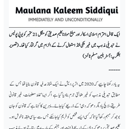
ایک قابل احترام اسلامی اسکالر اور مبلغ مولانا کلیم صدیقی کو منگل 21 ستمبر کو یوپی پولیس
نے تبدیلی مذہب میں غیر ملکی فنڈ استعمال کرنے کے الزام میں گرفتار کیا تھا۔ (تصویر
بشکریہ: آسٹریلین مسلم ٹائمز)
-----
یہ یاد رکھنا چاہیے کہ 2020 میں اترپردیش نے ایک متنازعہ فیہ قانون بنایا تھا جس کے
مطابق تبدیلی مذہب کو غیر ضمانتی جرم بنادیا گیا ہے اگر ایسا 'غلط معلومات، غیر قانونی
طریقے، لالچ یا دیگر دھوکہ دہی' کے ذریعے کیا جائے۔ ماہرین کا کہنا ہے کہ قانون کو جان
بوجھ کر مبہم رکھا گیا تاکہ کسی ایسے شخص کو فریم کیا جاسکے جس سے سیاسی طبقہ ناخوش ہو۔
کلیم صدیقی پر دھوکہ دہی کے ذریعے (جنت اور جہنم کے بارے میں بتاتے ہوئے مذہب