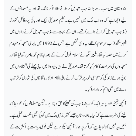
ہندوستان میں سب سے بڑا مذہب تبدیل کروانے والا ذاکر نائک تھا اور یہ مسلمانوں کے
لیے اچھا ہے کہ وہ اب ملک میں نہیں ہے۔ کلیم صدیقی ایک اور ہائی پروفائل کنورٹر
(مذہب تبدیل کرانے والے) تھے۔ ان کے بہت سے مذہب تبدیل کرنے والوں میں
بلبیر سنگھ (اب مرحوم) تھے، یہ وہی شخص ہے جس نے 1992 میں بابری مسجد کو منہدم
کرنے میں حصہ لیا تھا۔ بلبیر سنگھ نے اسلام قبول کرنے کے بعد اپنا نام محمد عامر رکھ لیا تھا اور
مسجدوں کی مرمت کا کام کیا کرتا تھا۔ صدیقی نے ہی بالی ووڈ میں اپنی پہلے کی 'گناہوں میں
ڈوبی ہوئے زندگی کو' عوامی طور پر ترک کرنے والی ناکام اداکارہ ثنا خان کی شادی کو ترتیب
دینے میں بھی اہم کردار ادا کیا۔
آئین یقینی طور پر ہر ایک کو اپنے مذہب کی تبلیغ کا حق دیتا ہے۔ لیکن مسلمانوں کو خود جائزہ
لینے کی ضرورت ہے کہ کیا یہ ہندوستان جیسے کثیر مذہبی ملک میں کوئی اچھی حکمت عملی ہے۔
ہمیں یہ نہیں بھولنا چاہیے کہ اگر چہ ہمارا آئین سیکولر ہے لیکن قومی ریاست پر اکثریت کے