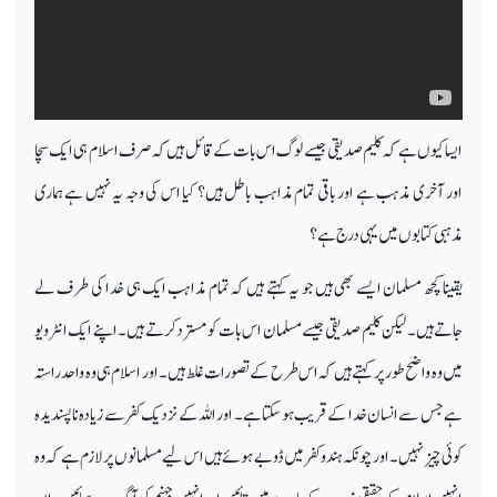
ایسا کیوں ہے کہ کلیم صدیقی جیسے لوگ اس بات کے قائل ہیں کہ صرف اسلام ہی ایک سچا
اور آخری مذہب ہے اور باقی تمام مذاہب باطل ہیں؟ کیا اس کی وجہ یہ نہیں ہے ہماری
مذہبی کتابوں میں یہی درج ہے؟
یقینا کچھ مسلمان ایسے بھی ہیں جو یہ کہتے ہیں کہ تمام مذاہب ایک ہی خدا کی طرف لے
جاتے ہیں۔ لیکن کلیم صدیقی جیسے مسلمان اس بات کو مسترد کرتے ہیں۔ اپنے ایک انٹرویو
میں وہ واضح طور پر کہتے ہیں کہ اس طرح کے تصورات غلط ہیں۔ اور اسلام ہی وہ واحد راستہ
ہے جس سے انسان خدا کے قریب ہو سکتا ہے۔ اور اللہ کے نزدیک کفر سے زیادہ ناپسندیدہ
کوئی چیز نہیں۔ اور چونکہ ہندو کفر میں ڈوبے ہوئے ہیں اس لیے مسلمانوں پر لازم ہے کہ وہ