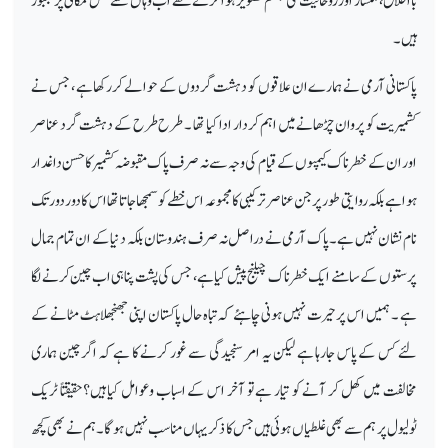
بااخلاق ،ملنسار اور روحانیت کی مجسم تصویر ہوا کرتے تھے اب وہاں سے نقل مکانی پر مجبور
ہیں۔
پاکستانی آرمی نے ہمارے ان علاقوں کو دہشت گردوں کے حوالے کررکھا ہے ، جس نے
کشمیریت کو پروان چڑھانے میں اہم کردار ادا کیا تھا ۔ طرح طرح کے دہشت گرد عناصر
اور ان کے خطرناک کیمپوں کے قیام کی وجہ سے نہ صرف پاک مقبوضہ کشمیر کا حسن داغدار
ہوا ہے بلکہ روایتی طور پر جن عناصر ترکیبی کا مجموعہ اس خطے کو سمجھا جاتا تھا اس کا دور دور تک
نام نشان نہیں ہے۔ پاک آرمی نے دراصل نہ صرف ہندوستان بلکہ دنیا کے ان تمام جمال
پرستوں کے سامنے ایک خطرناک چیلنج پیش کیا ہے، جس کی پشت پناہی اب چین کرنے لگا
ہے ۔ ہمیں اس پرحیرت نہیں ہونی چاہئے کہ تباہ حال پاکستان اپنی جھنجھلاہٹ مٹانے کے
لئے کس کے پاس جارہا ہے لیکن یہ امر سنجیدگی سے غور کرنے کا ہے کہ اگر چین ہماری
مخالفت میں کھل کر آنے کو تیار ہے تو آخر اس کے اسباب وعوامل کیا ہیں؟حقیقتاً ٹریک
ٹولیول پر ہم سے بھی غلطیاں ہوئی ہیں جس کا ذکر یہاں مناسب نہیں ہوگا ۔ ہم نے بھی کچھ