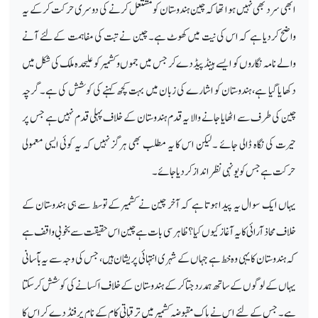
ابھی سرد بھی نہیں ہوا تھا کہ چین ہندوستان کو مشتعل کرنے کی دوسری حرکت کرکے یہ
واضح کردیا ہے کہ اس کی نیت میں کھوٹ ہے۔ چین نے تبت کی مفاہمت کےلئے آنے
والے نامہ نگاروں کو ایسے ہینڈ پیڈدے کر جس میں جموں وکشمیر کو علیحدہ ملک کی شکل میں
دکھا یا گیا ہے،ہندوستان کو اشارے کی زبان میں بہت کچھ کہنے کی کوشش کی ہے۔ گرچہ
چین کی طرف سے اٹھایا جانے والا یہ قدم ہندوستان کے خلاف پہلی قدم نہیں ہے جس پر
حیرت کی نگاہ ڈالی جائے ۔ لیکن اس کا یہ مطلب بھی ہرگز نہیں کہ یہ کوئی ایسی معمولی
حرکت ہے جس کو یونہی نظر انداز کردیا جائے۔
یہاں ایک سوال یہ پیدا ہوتا ہے کہ آخر چین نے کشمیر کے توسط سے ہی ہندوستان کے
خلاف محاذ آرائی کا یہ آغاز کیوں کیا؟ ظاہرسی بات ہے چین اس حقیقت سے بخوبی واقف ہے
کہ ہندوستان کا یہی وہ خط ہے جہاں کے شہری انتہائی پریشان ہیں، جس کی وجہ سے یہ بآسانی
یہاں کے لوگوں کے ساتھ ہمدرد جتا کرکے ہندوستان کے خلاف اکسانے کی کوشش کرسکتا
ہے۔ جس کے لئے اس نے پاک مقبوضہ کشمیر میں ترقیاتی کام کے نام پر فنڈ دے کر اس کا