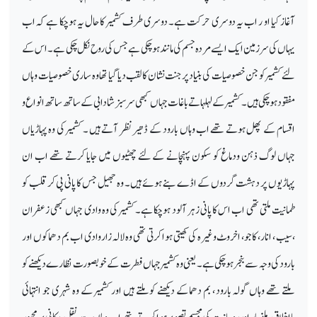
آغاز کیا او ر اب یہ دوسری حرکت ہے۔ دوسری طرف کشمیر کا حال یہ ہوچکا ہے کہ اب
یہاں کی سرزمین ایک ایسے مردہ جسم کی مانند ہوچکی ہے جس کی روح نکل چکی ہے ۔ اس کے
لئے کشمیر کو جن خصوصیات کی بنیاد پر جنت نشان کا لقب دیا گیا تھا وہ ساری خصوصیات وہاں
مفقود ہوچکی ہیں۔ کشمیر کے لہلہاتے باغات جہاں کبھی سرسبز شادابی کے ساتھ ساتھ انواع و
اقسام کے پھل ہوتے تھے اب وہاں بارود کے ڈھیر نظر آتے ہیں ۔ کشمیر کی وہ پہاڑیاں
جہاں لوگ ذہن ودماغ کو سکون پہنچانے کے لئے چھٹیوں میں جایا کرتے تھے اب ان
پہاڑیوں پر دہشت گردوں کے اڈے بنے ہوئے ہیں۔ وہ جھیل جس کا پانی پی کر قلب کو
طمانیت ملتی تھی اب اس کا پانی زہر آلود ہوچکا ہے۔ کشمیر کی وہ وادی جہاں کبھی زعفران
،سیب ، انار، کاجو، اخروٹ وغیرہ کی کھیتی ہوا کرتی تھی وہ لالہ زار وادی اب بم دھماکوں اور
بارود کی وجہ سے بنجر ہوچکی ہے۔ یعنی وہ کشمیر جہاں فطرت کے خو بصو رت نظارے دیکھنے کو
ملتے تھے وہاں گولہ بارود ، بم دھماکے دیکھنے کوملتے ہیں اور کشمیر کے وہ شہری جو انتہائی