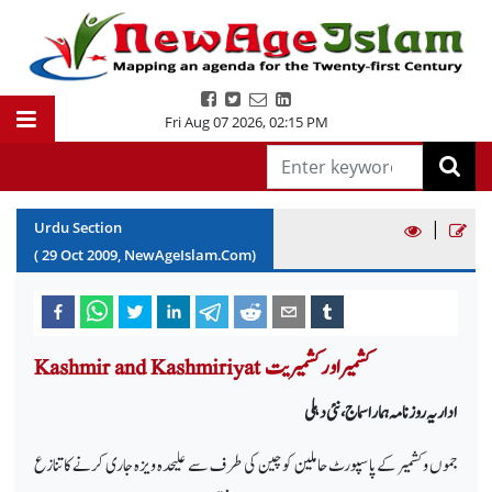
Fri Aug 07 2026
,
02:15 PM
|
Urdu Section
(
29
Oct
2009
, NewAgeIslam.Com)
Kashmir and Kashmiriyat کشمیر اور کشمیریت
اداریہ روزنامہ ہمارا سماج ،نئی دہلی
جموں وکشمیر کے پاسپورٹ حاملین کو چین کی طرف سے علیحدہ ویزہ جاری کرنے کاتنازع