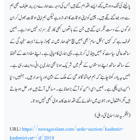
پالینے کی تگ ودو میں کچھ ایسے اقدام کئے ہیں جس کی وجہ سے ہمارے دیرینہ حلیف بھی ہم
سے دور بھاگنے لگے ہیں ۔ چین کو اپنی اوقات کا اندازہ ہے لیکن ہم اپنی اوقات بھول کر ان
لوگوں کے دست نگر بن گئے ہیں جن کے ہاتھوں کبھی کار خیر سرزد نہیں ہوا ہے۔ ہمیں
خوف ہے کہ کہیں ‘انکل سام’ بھی ہمیں بیچ منجدھار میں نہ چھوڑ جائے ! بہت سنجیدگی کے
ساتھ عالمی سیاست کو ہمیں ہینڈل کرنا ہے۔یہی ہماری کامیابی ہے۔ اپنے مفادات کے تحفظ
کے ساتھ ساتھ اپنے دوستوں کے غم میں شریک ہونا بھی ہماری پرانی روایت رہی ہے۔
ہمیں یہ یادر کھنا چاہئے کہ ہم مہاتما گاندھی کے ملک کے امین اور پاسدار ہیں۔ جنہیں دنیا
امن مان چکی ہے۔ ہمیں اسی امن کو آگے بڑھانا ہے۔ مسائل آتے ہیں اور حل ہوجاتے
ہیں مگر اشتعال اور جنون میں اٹھائے گئے اقدامات کا مداویٰ کبھی نہیں ہوتا۔
(بشکریہ ہمارا سماج نئی دہلی)
URL:
https://newageislam.com/urdu-section/kashmir-
kashmiriyat-/d/2010