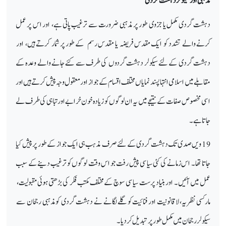
مذہبی اور سیکولر دہشت گردی
دہشت گردی مکمل یا جزوی طور پر مذہبی ضرورت سے ترغیب پاتی ہے، اور اس پر عمل
کرنے والے تشدد کو ایک مقدس فریضہ یا مقدس رسم کے طور پر شمار کرتے ہیں، اور
دہشت گردی کے لئے سیکولر دہشت گردوں کی طرف سے کئے جانے والے وعدہ کے
مقابلے میں اسلامی انتہا پسند نمایاں مختلف اقسام کے جواز اور معقول وجہ پیش کرتے ہیں اور
اسی مخصوص صفات کے نتیجے میں یہ ان لوگوں کو زیادہ خون خرابے اور تباہی کی طرف لے
جاتا ہے۔
19 ویں صدی تک دہشت گردی کے لئے صرف مذہب ہی ایک جواز کے طور پر پیش کیا
جاتا تھا۔ اس زمانے کی کئی سیاسی پیش رفت جو اس وقت لوگوں کو ترغیب دینے کے سبب
عمل میں آئیں۔ اور بنیاد پرست سیاسی سوچ کے مختلف مکتب فکر کی بڑھتی ہوئی مقبولیت،
مارکسی نظریہ، لاقانونیت اور فنائیت کو گلے لگانے نے دہشت گردی کو مذہبی رجحان سے
سیکولر رجحان میں مکمل طور پر تبدیل کر دیا۔