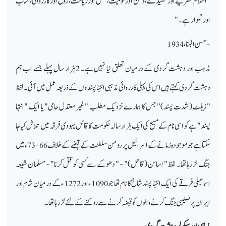
"اسلام نظریے اور عقیدے، وطن اور قومیت، نسل اور ریاست، روح اور کارروائی، کتاب
اور تلوار ہے۔"
- حسن البنا، 1934
مذہب اور دہشت گردی کے درمیان تعلق نیا نہیں ہے۔ 2ہزار سال پہلے جسے اب ہم
دہشت گردی کہتے ہیں اس کی پہلی کارروائی مذہبی انتہا پسندوں کے ذریعہ عمل میں آئی۔ لفظ
" زیلٹ ( شدت پسند)" جس کا ہمارے نزدیک مطلب " غیر معتدل حامی" یا ایک "انتہا
پسند" ہے کو اسی نام کے مسیح کی ایک ہزار سالہ حکومت کا قائل یہودی فرقہ میں تلاش کیا جا
سکتا ہے جو موجودہ زمانے کے اسرائیل پر رومن سلطنت کے قبضے کے خلاف 66-73 ء میں
جنگ لڑ رہاتھا۔ لفظ " اساسن (قاتل)" - " دھوکے سے کسی کو قتل کرنا" - مسلمان شیعہ
اسماعیلی فرقے کی ایک انتہا پسند شاخ کا نام تھا جو 1090 ء اور 1272 ء کے درمیان شام اور
ایران پر صلیبی جنگ کرنے والوں کو قبضہ کرنے سے روکنے کے لئے لڑ رہا تھا۔