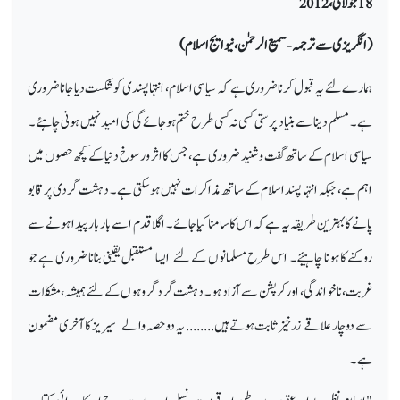
18جولائی، 2012
(انگریزی سے ترجمہ
‑
سمیع الرحمٰن، نیو ایج اسلام)
ہمارے لئے یہ قبول کرنا ضروری ہے کہ سیاسی اسلام، انتہا پسندی کو شکست دیا جانا ضروری
ہے۔ مسلم دینا سے بنیاد پرستی کسی نہ کسی طرح ختم ہوجائےگی کی امید نہیں ہونی چاہئے۔
سیاسی اسلام کے ساتھ گفت و شنید ضروری ہے، جس کا اثر و رسوخ دنیا کے کچھ حصوں میں
اہم ہے، جبکہ انتہا پسنداسلام کے ساتھ مذاکرات نہیں ہو سکتی ہے۔ دہشت گردی پر قابو
پانے کا بہترین طریقہ یہ ہے کہ اس کا سامنا کیا جائے۔ اگلا قدم اسے بار بار پیدا ہونے سے
روکنے کا ہونا چاہیئے۔ اس طرح مسلمانوں کے لئے ایسا مستقبل یقینی بنانا ضروری ہے جو
غربت، ناخواندگی، اور کرپشن سے آزاد ہو۔ دہشت گرد گروہوں کے لئے ہمیشہ ،مشکلات
سے دو چار علاقے زرخیز ثابت ہوتے ہیں........ یہ دو حصہ والے سیریز کا آخری مضمون
ہے۔