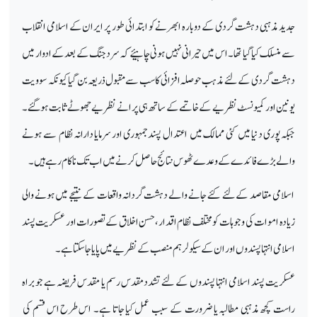
جدید مذہبی دہشت گردی کے دوبارہ ابھرنے کو ابتدائی طور پر ایران کے اسلامی انقلاب
سے منسلک کیا گیا تھا۔ اس میں حیرانی نہیں ہونی چاہیئے کہ سرد جنگ کے بعد کے ادوار میں
دہشت گردی کے لئے مذہب حوصلہ افزائی کا سب سے مقبول ذریعہ بن گیا کیونکہ سو ویت
یونین اور کمیونسٹ نظریے کے خاتمے کے ساتھ ہی پرانے نظریے جھوٹے ثابت ہو گئے۔
جبکہ پوری دنیا میں کئی ممالک میں اعتدال پسند جمہوری اور سرمایا دارانہ نظام سے ہونے
والے بڑے فائدے کے وعدے ٹھوس نتائج حاصل کرنے میں اب تک ناکام رہے ہیں۔
اسلامی مقاصد کے لئے کئے جانے والے دہشت گردانہ واقعات کے نتیجے میں ہونے والی
زیادہ اموات کی وجوہات کو مختلف نظام اقدار ، حسن اخلاق کے تصورات اور عسکریت پسند
اسلامی انتہا پسندوں اور ان کے سیکولر ہم منصب کے نظریے میں پایا جا سکتا ہے۔
عسکریت پسند اسلامی انتہا پسندوں کے لئے تشدد مقدس رسم یا مقدس فریضہ ہے جو براہ
راست کچھ مذہبی مطالبہ یا ضرورت کے سبب عمل کیا جاتا ہے۔ اس طرح اس قسم کی