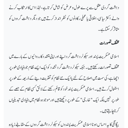
دہشت گردی عقل سے پرے طول و عرض کو شامل کرتا ہے ، لہٰذا اس کا ارتکاب کرنے
والے اکثر سیاسی، اخلاقی یا عملی رکاوٹوں کو نظر انداز کرتے ہیں جو دیگر دہشت گردوں کو
متاثر کر سکتا ہے۔
مختلف تصورات
اسلامی عسکریت پسند اور سیکولر دہشت گرد اپنے اور اپنی متشدد کارروائیوں کے بارے میں
مختلف تصورات رکھتے ہیں۔ جبکہ سیکولر دہشت گرد تشدد کو ایک ایسے نظام جو بنیادی طور پر
اچھا ہے، کی سمت میں اصلاح کے لئے یا ایک نئے نظام کو تقویت دینے کے ذریعہ کے طور پر
استعمال کرتے ہیں۔ اسلامی عسکریت پسند خود کو قائم رکھنے کے لائق کسی نظام کے حصے کے
طور پر نہیں بلکہ ایک " خارجی" کے طور پر دیکھتے ہیں اور موجودہ نظام میں بنیادی تبدیلیاں
کرنا چاہتے ہیں۔
بیگانگی کا یہ احساس ہونا اسلامی عسکریت پسندوں کو سیکولر دہشت گردوں کے مقابلے زیادہ