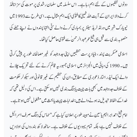
دونوں تنظیموں کے لئے اہم رہا ہے۔ اس سلسلہ میں سلمان رشدی پر موت کی سزا نافذ
کرنے والا ایران کے آیت اللہ خمینی کا فتوٰی ایک اہم مثال ہے۔ اسی طرح سے 1993 میں
نیویارک شہر میں ورلڈ ٹریڈ سینٹر پر بمباری کرنے والے سنّی انتہا پسندوں نے اپنے حملے کی
منصوبہ بندی سے قبل ہی شیخ عمر عبد الرحمن ٰ سے فتوی حاصل کیاتھا۔
اسلامی عسکریت پسند ، بنیاد پرست تنظیمیں اپنی جدو جہد کو غیر مصالحانہ طور پر پیش کرتی
ہیں۔ 1990 کی دہائی میں الجزائر میں اسلامی جمہوریہ قائم کرنے کے لئے تحریک چلانے
والے ایک لیڈر انتار ذعوبری کے مطابق، ان کی تنظیم کے غیر قانونی اور سیکولر حکومت
کے خلاف جدوجہد میں کبھی بات چیت یا جنگ بندی نہیں ہو سکتی ہے۔ اس کی دلیل تھی کہ
خدا کے الفاظ تبدیل نہ ہونے والے ہیں: خدا بات چیت یا بحث میں مشغول نہیں ہوتا ہے۔
امام شیخ احمد ابراہیم یاسین نے مبینہ طور پر اعلان کیا ہے کہ "حماس کی جنگ صرف اسرائیل
کے خلاف نہیں ہے، بلکہ تمام یہودیوں کے خلاف ہے۔ ساٹھ لاکھ بندروں کی اولادیں