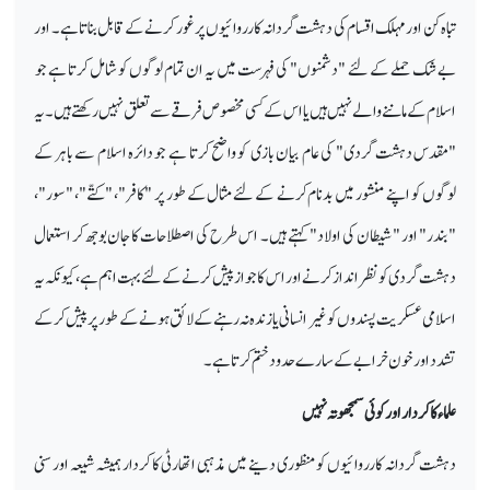
تباہ کن اور مہلک اقسام کی دہشت گردانہ کارروائیوں پر غور کرنے کے قابل بناتا ہے۔ اور
بے شک حملے کے لئے "دشمنوں" کی فہرست میں یہ ان تمام لوگوں کو شامل کرتا ہے جو
اسلام کے ماننے والے نہیں ہیں یا اس کے کسی مخصوص فرقے سے تعلق نہیں رکھتے ہیں۔ یہ
"مقدس دہشت گردی" کی عام بیان بازی کو واضح کرتا ہے جو دائرہ اسلام سے باہر کے
لوگوں کو اپنے منشور میں بدنام کرنے کے لئے مثال کے طور پر "کافر"، "کتّے"، "سور"،
"بندر" اور "شیطان کی اولاد" کہتے ہیں۔ اس طرح کی اصطلاحات کا جان بوجھ کر استعمال
دہشت گردی کو نظر انداز کرنے اور اس کا جواز پیش کرنے کے لئے بہت اہم ہے، کیونکہ یہ
اسلامی عسکریت پسندوں کو غیر انسانی یا زندہ نہ رہنے کے لائق ہونے کے طور پر پیش کر کے
تشدد اور خون خرابے کے سارے حدود ختم کرتا ہے۔
علماء کا کردار اور کوئی سمجھوتہ نہیں
دہشت گردانہ کارروائیوں کو منظوری دینے میں مذہبی اتھارٹی کا کردار ہمیشہ شیعہ اور سنی