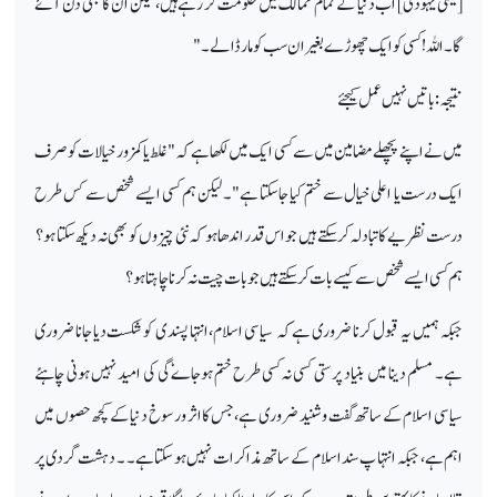
[یعنی یہودی] اب دنیا کے تمام ممالک میں حکومت کر رہے ہیں، لیکن ان کا بھی دن آئے
گا۔ اللہ! کسی کو ایک چھوڑے بغیر ان سب کو مار ڈالے۔ "
نتیجہ: باتیں نہیں عمل کیجئے
میں نے اپنے پچھلے مضامین میں سے کسی ایک میں لکھا ہے کہ " غلط یا کمزور خیالات کو صرف
ایک درست یا اعلی خیال سے ختم کیا جا سکتا ہے"۔ لیکن ہم کسی ایسے شخص سے کس طرح
درست نظریے کا تبادلہ کر سکتے ہیں جو اس قدر اندھا ہو کہ نئی چیزوں کو بھی نہ دیکھ سکتا ہو ؟
ہم کسی ایسے شخص سے کیسے بات کر سکتے ہیں جو بات چیت نہ کرنا چاہتا ہو؟
جبکہ ہمیں یہ قبول کرنا ضروری ہے کہ سیاسی اسلام، انتہا پسندی کو شکست دیا جانا ضروری
ہے۔ مسلم دینا میں بنیاد پرستی کسی نہ کسی طرح ختم ہوجاےٗگی کی امید نہیں ہونی چاہئے
سیاسی اسلام کے ساتھ گفت و شنید ضروری ہے، جس کا اثر و رسوخ دنیا کے کچھ حصوں میں
اہم ہے، جبکہ انتہا پ سنداسلام کے ساتھ مذاکرات نہیں ہو سکتا ہے۔ ۔ دہشت گردی پر