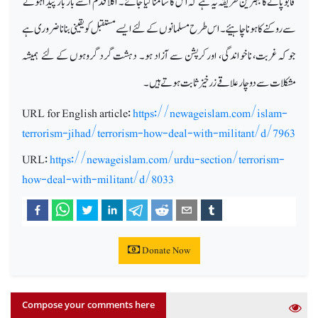
قابو پانے کا بہترین طریقہ یہ ہے کہ اس کا سامنا کیا جائے۔ اگلا قدم اسے بار بار پیدا ہونے
سے روکنے کا ہونا چاہیئے۔ اس طرح مسلمانوں کے لئے ایسے مستقبل کو یقینی بنانا ضروری ہے
جو کہ غربت، ناخواندگی، اور کرپشن سے آزاد ہو۔ دہشت گرد گروہوں کے لئے ہمیشہ
مشکلات سے دو چار علاقے زرخیز ثابت ہوتے ہیں۔
URL for English article:
https://newageislam.com/islam-
terrorism-jihad/terrorism-how-deal-with-militant/d/7963
URL:
https://newageislam.com/urdu-section/terrorism-
how-deal-with-militant/d/8033
Donate Now
Compose your comments here