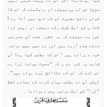
کیا ہوتاہے؟ اگر آپ نے پہلے کبھی نہیں
سوچا تو اب ہی سوچئے او ردیکھئے کہ اس کا
کوئی واضح مفہوم آپ کے ذہن میں آتا ہے !
کتا ب کو ایک طرف رکھ دیجئے او رپھر ذرا
غور سے سوچئے کہ یہ فقرہ جسے آپ عمربھر
سنتے چلے آرہے ہیں اور دن میں بیس مرتبہ
خود دہراتے ہیں ’ اس کا مطلب کیا ہے؟ آپ
شاید یہ کہہ دی ں کہ ‘‘جھوٹ بولنا بُرا ہے
اس لئے کہ اس کے نتاائج بُرے ہوتے ہیں’’۔
لیکن آپ نے مطلب بیان کرنے کے بجائے لفظ
‘‘بُرا’’ کو ایک مرتبہ پھر دہرادیا ۔