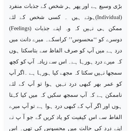
بڑی وسیع ہے اور پھر ہر شخص کے جذبات منفرد
(
Individual
)ہوتے ہیں ۔ کسی شخص کے لئے
ممکن ہی نہیں کہ وہ اپنے جذبات (
Feelings
)
دوسرے کو ‘‘محسوس’’ کراسکے۔ میرے دانت میں
درد ہے میں آپ کو صرف الفاظ سے بتاسکتا ہوں
کہ میرے درد ہورہا ہے۔ اس سے زیادہ آپ کو کچھ
سمجھا نہیں سکتا کہ مجھے کیا ہورہا ہے ۔اگر آپ
کو عمر بھر کبھی درد نہیں ہوا تو آپ کے لئے
ناممکن ہے کہ آپ سمجھ سکیں کہ میں کیا کہتا
ہوں اور اگر آپ کے کبھی درد ہوا ہے تو آپ میرے
الفاط سے اس کیفیت کو یاد کریں گے جو آ پ نے
اپنے درد کی حالت میں محسوس کی تھی۔ اس