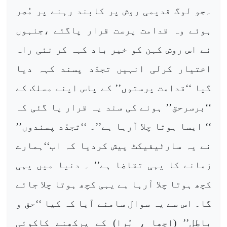
۔جو لوگ قدیمی روش پر کابند رہنے پر مُصر
ہوئے وہ قدامت پرست قرار پاگئے ،جنہوں
نے اس روش کہن کو خیر باد کہہ کر نئی راہ
اختیار کرلی انہیں تجدّد پسند کہہ دیا
گیا ‘‘قدامت پرستوں’’ کے پاس اپنے مسلک کے
‘‘برسرحق’’ ہونے کی سند یہ قرار پا گئی کہ
‘‘ ایسا ہوتا چلا آرہا ہے’’۔ ‘‘تجدّد پسندوں’’
نے یہ سارٹیفیکٹ پیش کردیا کہ اب‘‘ہمارے
زمانے کا یہی تقاضا ہے’’ ۔ دنیا میں یہی
کچھ ہوتا چلا آرہا ہے یہی کچھ ہوتا چلا جائے
گا۔ اس سے یہ سوال سامنے آیا کہ کیا ‘‘حق و
باطل’’ (اچھا ، بُرا) کے پرکھنے کاکوئی