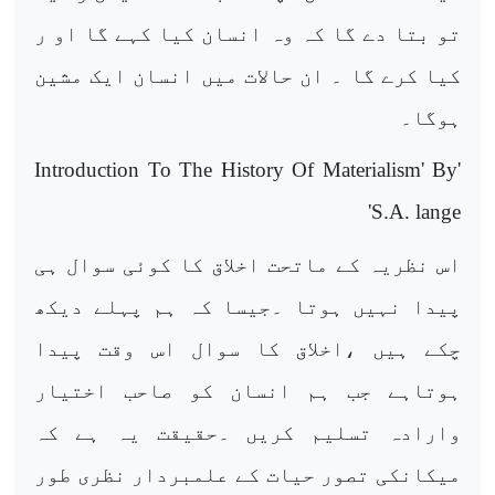
تو بتا دے گا کہ وہ انسان کیا کہے گا او ر
کیا کرے گا ۔ ان حالات میں انسان ایک مشین
ہوگا۔
Introduction To The History Of Materialism' By
'
'
S.A. lange
اس نظریہ کے ماتحت اخلاق کا کوئی سوال ہی
پیدا نہیں ہوتا ۔جیسا کہ ہم پہلے دیکھ
چکے ہیں ،اخلاق کا سوال اس وقت پیدا
ہوتاہے جب ہم انسان کو صاحب اختیار
وارادہ تسلیم کریں ۔حقیقت یہ ہے کہ
میکانکی تصور حیات کے علمبردار نظری طور