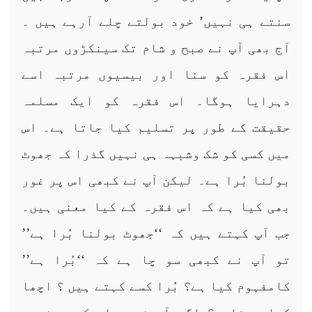
سنتے ہی نہیں’ خود بولتے چلے آرہے ہیں ۔
آج بھی آپ نے صبح و شام تک سینکڑوں مرتبہ
اس فقرہ کو سنا اور بیسیوں مرتبہ اسے
دہرایا ہوگا۔ اس فقرہ کو ایک مسلمہ
حقیقت کے طور پر تسلیم کیا جاتا ہے۔ اس
میں کسی کو شک وشبہہ ہی نہیں گذرا کہ جھوٹ
بولنا بُرا ہے۔ لیکن آپ نے کبھی اس پر غور
بھی کیا ہے کہ اس فقرہ کے کیا معنی ہیں۔
جب آپ کہتے ہیں کہ ‘‘جھوٹ بولنا بُرا ہے’’
تو آپ نے کبھی سو چا ہے کہ ‘‘بُرا ہے’’
کامفہوم کیا ہے؟ بُرا کسے کہتے ہیں ؟ اچھا