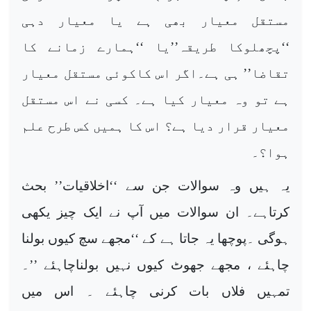
مستقل معیار بھی ہے یا معیار دہی
‘‘پچھلوکا طریقہ’’یا ‘‘ہمارے زمانے کا
تقاضا’’ ہی ہے۔اگر اس کاکوئی مستقل معیار
ہے تو وہ معیار کیا ہے۔ کسی نے اس مستقل
معیار قرار دیا ہے؟ اس کا ہمیں کس طرح علم
ہوا؟۔
یہ ہیں وہ سوالات جن سے ‘‘اخلاقیات’’ بحث
کرتاہے۔ ان سوالات میں آپ نے ایک چیز یکھی
ہوگی ۔پوچھا یہ جاتا ہے کے ‘‘مجھے سچ کیوں بولنا
چاہئے ، مجھے جھوٹ کیوں نہیں بولناچاہئے ’’۔
تمہیں فلاں بات کرنی چاہئے ۔ اس میں