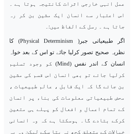
عمل انہی خارجی اثرات کانتیجہ ہوتا ہے ۔
اس اعتبار سے انسان ایک مشین بن کر رہ
جاتا ہے ۔ رسل کے الفاظ میں:۔
اگر طبیعیاتی جبر(
Physical Determinism
) کا
نظریہ صحیح تصور کرلیا جائے تو اس کے بعد خواہ
انسان کے اندر نفس (
Mind
) کو وجود تسلیم
کرلیا جائے تو بھی انسان اس قسم کی مشین
بن جائے گا کہ ایک قابل ، عالم طبیعیات ،
محض طبیعیاتی معلومات کی بناء پر انسان
کے تمام اعمال و افعال کو پہلے ہی متعین
کرکے بتادے گا۔ ہوسکتا ہے کہ وہ انسانی
خیالات کے متعلق کچھ نہ بتا سکے لیکن وہ یہ