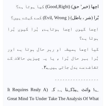
اچھا (خیر’ حق) (
Good,Right
) کیا ہوتا ہے؟
بُرا (شر ، باطل) (
Evil, Wrong
) کسے کہتے ہیں؟
اچھا کیوں اچھا ہوتاہے، بُرا کیوں بُرا
ہوتا ہے؟
کیا اچھا ہمیشہ او رہر حال ہوتا ہے اور
بُرا بہر حال بُرا ، یا یہ چیزیں حالات کے
تقاضے سے بدل جاتی ہیں
؂۔
۲
۔۔۔۔۔۔۔۔۔۔۔۔۔۔۔۔۔
؂ وائٹ ہیڈکہتا ہے کہ (
۱
It Requires Realy A
Great Mind To Under Take The Analysis Of What