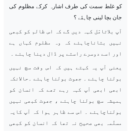
کو غلط سمت کی طرف اشارہ کرکے مظلوم کی
جان بچا لینی چاہئے ؟
آپ بلاتامّل کہہ دیں گے کہ اس ظالم کو کبھی
نہیں بتاناچاہئے کہ وہ مظلوم کہاں ہے
اور اسے دوسرے راستے پر ڈال دینا چاہئے ۔
یعنی آپ یہ کہتے ہیں کہ اس وقت سچ نہیں
بولنا چاہئے ۔ جھوٹ بولنا چاہئے ۔حالانکہ
ابھی ابھی آپ کہہ رہے تھے کہ انسان کو
ہمیشہ سچ بولنا چاہئے ، جھوٹ کبھی نہیں
بولناچاہئے ۔ اس سے ظاہر ہوا کہ آپ کایہ
مسلّمہ بھی صحیح نہ تھا کہ انسان کو کبھی