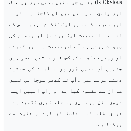
Is Obvious
) یعنی جوباتیں بدہی طور پر صاف
اور واضح نظر آتی ہیں ان کاجائز ہ لینا
اور تجزیہ کرنا ہر ایک کاکام نہیں ۔ اس کے
لئے فی الحقیقت ایک بڑے دل او ردماغ کی
ضرورت ہوتی ہے آپ اس حقیقت پر غور کیجئے
او رپھر دیکھئے کہ کس قدر باتیں ایسی ہیں
جنہیں آپ بدہی طور پر مسلّمات کی حیثیت
دیئے ہوئے ہیں ۔آپ نے کبھی سوچا ہی نہیں
کہ ان سے مفہوم کیا ہے او رآپ انہیں ایسا
کیوں مان رہے ہیں یہ علم نہیں تقلید ہے،
قرآن ظلم کا تقاضا کرتاہے ،تقلید سے
روکتا ہے۔