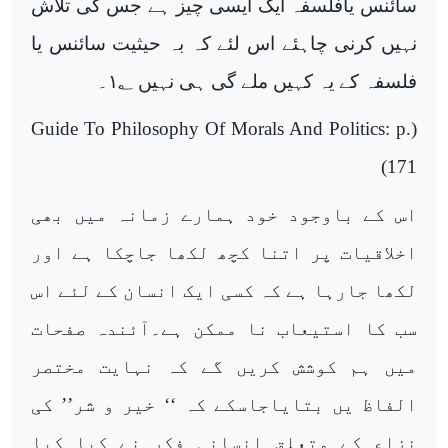
سائنس یافلسفہ ایک ایسی چیز ہے جس کی تلاش
نہیں کرنی چاہئے اس لئے کہ بہ حیثیت سائنس یا
فلسفہ کے یہ کہیں ملے گی ہی نہیں
؂۔
۱
Guide To Philosophy Of Morals And Politics: p.
(
)
171
اس کے باوجود خود ہمارے زمانہ میں بھی
اخلاقیات پر اتنا کچھ لکھا جاچکا ہے اور
لکھا جارہا ہے کہ کسی ایک انسان کے لئے اس
سب کا استیعاب نا ممکن ہے۔آئندہ صفحات
میں ہم کوشش کریں گے کہ نہایت مختصر
الفاظ یں بتایاجاسکے کہ ‘‘ خیر و شر’’ کی
نزاع کے متعلق انسانی فکر نے کیا کیا