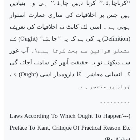
‘‘کرناچاہئے’’ کرنا نہیں چاہئے’’ ہی وہ بنیادیں
ہیں جس پر اخلاقیات کی ساری عمارت استوار
ہوتی ہے ۔ اسی لئے کانٹ نے اخلاقیات کی تعریف
(
Definition
) یہ کی ہے کہ یہ ‘‘چاہئے’’ (
Ought
) کے
متعلق قوانین سے بحث کرتا ہے
۱
؂۔ آپ غور
سے دیکھئے تو یہ حقیقت اُبھر کر سامنے آجائے گی
کہ انسانی معاشرہ کا دارومدار اسی (
Ought
) کے
جواب پر منحصر ہے۔
۔۔۔۔۔۔۔۔۔
Laws According To Which Ought To Happen'---
(
Preface To Kant, Critique Of Practical Reason Etc
)
By Abbot