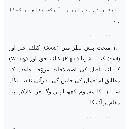
کاوشیں کی ہیں اور وہ آج کس مقام پر کھڑا
ہے:۔
۔۔۔۔۔۔۔۔۔۔
؂ مبحث پیش نظر میں (
۱
Good
) کیلئے خیر اور
(
Evil
) کیلئے شریا (
Right
) کیلئے حق اور (
Worng
)
کے لئے باطل کی اصطلاحات مروّجہ قاعدہ کے
مطابق استعمال کی جائیں گی ۔قرآنی نقطہ نگاہ
سے ان کا مفہوم کچھ او رہوگا جن کاذکر اپنے
مقام پر آئے گا۔
۔۔۔۔۔۔۔۔۔۔۔۔۔۔۔