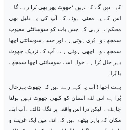
کہہ دیں گے کہ نہیں ‘جھوٹ پھر بھی بُرا رہے گا ۔
اس کے یہ معنی ہوئے کہ آپ کی یہ دلیل بھی
محکم نہ رہی کہ جس بات کو سوسائٹی معیوب
سمجھے وہ بُری ہوتی ہے اور جسے سوسائٹی اچھا
سمجھے وہ اچھی ہوتی ہے۔ آپ کے نزدیک جھوٹ
بہر حال بُرا ہے خواہ اسے سوسائٹی اچھا سمجھے
یا بُرا۔
بہت اچھا ! آپ یہ کہہ رہے ہیں کہ جھوٹ بہرحال
بُرا ہے اس لئے انسان کو کبھی جھوٹ نہیں بولنا
چاہئے ۔ لیکن ذرا اس واقعہ پر نگاہ ڈالئے ۔آپ اپنے
مکان کے باہر بیٹھے ہیں کہ اتنے میں ایک غریب و