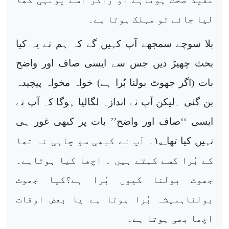
لیا جائے تو مہلک ہوتا ہے۔
بلا سوچے سمجھے آپ کہیں گے کہ ہم نے یہ کیا
بحث چھیڑ دیں جس سے ایسی صاف اور واضح
بات (اگر جھوٹ بولنا بُرا ہے) خواہ مخواہ پیچیدہ
بن گئی ۔لیکن آپ نے اندازہ لگالیا ہوگا کہ آپ نے
ایسی ‘‘صاف اور واضح’’ بات پر کبھی غور ہی
نہیں کیا تھا
۱
؂۔ آپ نے کبھی سو چاہی نہ تھا
کے بُرا کسے کہتے ہیں ۔ اچھا کیا ہوتاہے۔
جھوٹ بولنا کیوں بُرا ہے؟کیا جھوٹ
بولناہمیشہ بُرا ہوتا ہے یا بعض اوقات
اچھا بھی ہوتا ہے۔