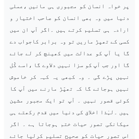
پر خواہ انسان کو مجبوری ہی مانیں ،عملی
دنیا میں وہ بھی انسان کو صاحب اختیار و
ارادہ ہی تسلیم کرتے ہیں ۔اگر آپ ان میں
کسی کے تھپڑ ماریں تو وہ برابر کاجواب دے
گا یا آپ کو عدالت میں کھینچ کر لے جائے
گا اور جب آپ کو سزا نہیں دلاوے گا ،اسے کُل
نہیں پڑے گی ۔ وہ کبھی یہ کہہ کر خاموش
نہیں ہوجائے گا کہ تھپّڑ مارنے میں آپ کا
کوئی قصور نہیں ۔ آپ تو ایک مجبور مشین
ہیں ۔لہٰذا اخلاق کی دنیا میں قدم رکھتے ہی
میکانکی تصور حیات ختم ہوجاتا ہے ۔ اگر
اس تصور حیات کو صحیح تسلیم کرلیا جائے