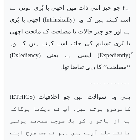
۲
؂ جو چیز اپنی ذات میں اچھی یا بُری ہوتی ہے
اسے کہتے ہیں کہ وہ (
Intrinsically
) اچھی یا بُری
ہے اور جو چیز حالات یا مصلحت کے ماتحت اچھی
یا بُری تسلیم کی جائے اسے کہتے ہیں کہ وہ
ُ(
Expediently
) ایسی ہے یعنی (
Ex[ediency
)
‘‘مصلحت’’ کا یہی تقاضا تھا۔
۔۔۔۔۔۔۔۔۔۔۔۔
یہی وہ سوالات ہیں جو اخلاقیات (
ETHICS
)
کاموضوع ہوتے ہیں۔ آپ نے دیکھا ہوگاکہ
ہم ان باتو ں کو بلا سوچے سمجھے یونہی
مانتے چلے آرہے ہیں ۔ہم نے جس طرح اپنے