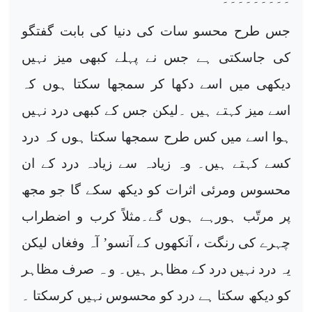
جس طرح محسو سات کی دنیا کی بابت گفتگو
کی جاسکتی ہے جس نے پہلے کبھی میز نہیں
دیکھی میں اسے دکھا کر سمجھا سکتا ہوں کہ
اسے میز کہتے ہیں ۔لیکن جس کے کبھی درد نہیں
ہوا اسے میں کس طرح سمجھا سکتا ہوں کہ درد
کسے کہتے ہیں۔ وہ زیادہ سے زیادہ درد کے ان
محسوس ومرئی اثرات کو دیکھ سکے گا جو مجھ
پر مرتّب ہورہے ہوں گے۔مثلاً کرب و اضطراب
چہرے کی رنگت ، آنکھوں کے آنسو’ آہ وفغاں لیکن
یہ درد نہیں درد کے مظاہر ہیں۔ و ہ صرف مظاہر
کو دیکھ سکتا ہے درد کو محسوس نہیں کرسکتا ۔