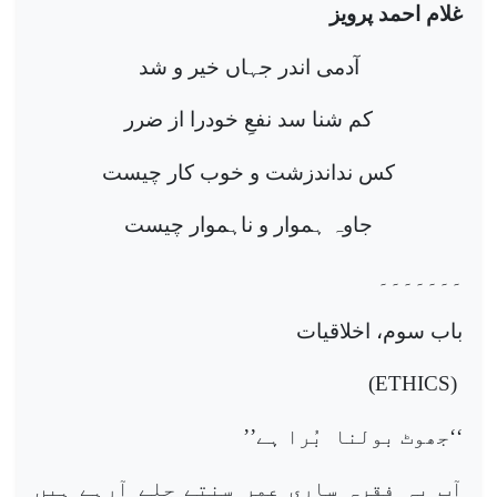
غلام احمد پرویز
آدمی اندر جہاں خیر و شد
کم شنا سد نفعِ خودرا از ضرر
کس نداندزشت و خوب کار چیست
جاوہ ہموار و ناہموار چیست
۔۔۔۔۔۔۔
باب سوم، اخلاقیات
)
ETHICS
(
‘‘جھوٹ بولنا بُرا ہے’’
آپ یہ فقرہ ساری عمر سنتے چلے آرہے ہیں