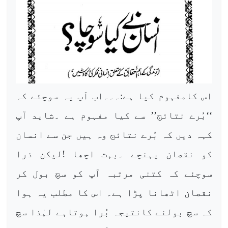
اس کامفہوم کیا ہے:۔۔۔اب آپ یہ سوچئے کہ
‘‘بُرے نتائج’’ سے کیا مفہوم ہے ۔شاید آپ
کہہ دیں کہ بُرے نتائج وہ ہیں جن سے انسان
کو نقصان پہنچے ۔بہت اچھا !لیکن ذرا
سوچئے کہ کتنی مرتبہ آپ کو سچ بول کر
نقصان اٹھانا پڑا ہے۔ اس کا مطلب یہ ہوا
کہ سچ بولنے کانتیجہ بُرا ہوتاہے لہٰذا سچ