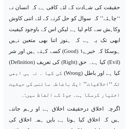
حقیقت کی شہادت کے لئے کافی ہے کہ انسان نے
‘‘چاہئے’’ کہ سوال کو حل کرنے کے لئے اتنی کاوش
وکاہش سے کام لیا ہے لیکن اس کے باوجود کیفیت
ابھی تک یہ ہے کہ ہنوز اتنا بھی متعین نہیں
ہوسکا کہ خیر
؂ (
۱
Good
) کسے کہتے ہیں اور شر
(
Evil
) کیا ہے۔ حق (
Right
) کی تعریف (
Definition
)
کیا ہے اور باطل (
Wrong
) کی کیا ۔ نہ ہی ابھی
تک ‘‘اخلاقیات’’ ایک باضاطہ سائنس کی حیثیت
اختیار کرسکا ہے۔ جوڈ کے الفاظ میں:۔
اگرچہ اخلاق درحقیقت اخلاق ہے او رہم جانتے
ہیں کہ اخلاق کیا ہوتا ہے بایں ہمہ اخلاق کی