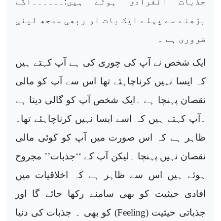
جذبات انفرادی ہوتے ہیں:۔۔۔۔۔۔آگے
بڑھنے سے پہلے ایک بات او ربھی سمجھ لینی
ضروری ہے ۔
ایک شخص نے آپ کی چوری کی ہے آپ کہتے ہیں
کہ ایسا نہیں کرناچاہئے تھا اس سے آپ کو مالی
نقصان پہنچا ہے ۔ایک شخص آپ کو گالی دیتا ہے
۔آپ کہتے ہیں کہ اسے ایسا نہیں کرناچاہئے تھا۔
ظاہر ہے کہ اس صورت میں آپ کو کوئی مالی
نقصان نہیں پہنچا ۔لیکن آپ کے ‘‘جذبات’’ مجروح
ہوئے ہیں اس سے ظاہر ہے کہ اخلاقیات میں
افادی حیثیت کو بھی سامنے رکھا جائے گا اور
جذباتی حیثیت (
Feeling
) کو بھی ۔ جذبات کی دنیا