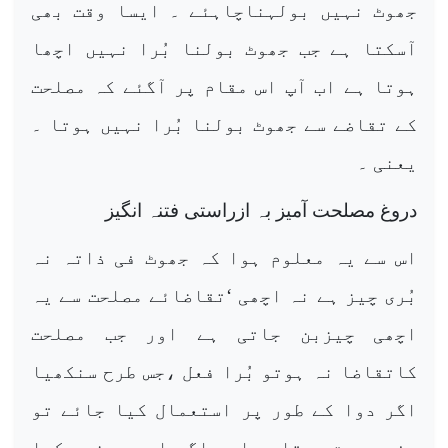
جھوٹ نہیں بولہناچاہئے ۔ ایسا وقت بھی
آسکتا ہے جب جھوٹ بولنا بُرا نہیں اچھا
ہوتا ہے اب آپ اس مقام پر آگئے کہ مصلحت
کے تقاضے سے جھوٹ بولنا بُرا نہیں ہوتا ۔
یعنی ۔
دروغ مصلحت آمیز بہ ازراستی فتنہ انگیز
اس سے یہ معلوم ہوا کہ جھوٹ فی ذاتہ نہ
بُری چیز ہے نہ اچھی ‘تقاضائے مصلحت سے یہ
اچھی چیزبن جاتی ہے اور جب مصلحت
کاتقاضا نہ ہوتو بُرا فعل ،جس طرح سنکھیا
اگر دوا کے طور پر استعمال کیا جائے تو
مفید صحت ہوتاہے او راگر اسے یونہی کھا