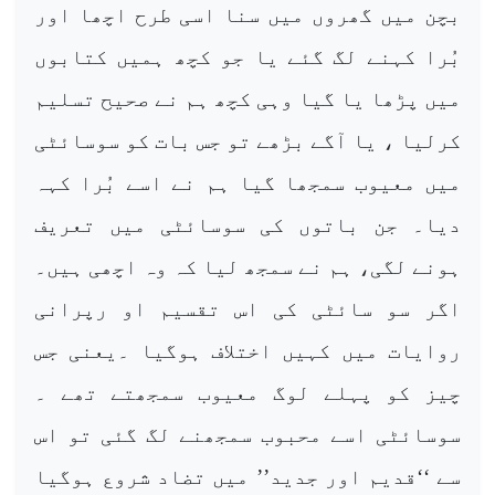
بچن میں گھروں میں سنا اسی طرح اچھا اور
بُرا کہنے لگ گئے یا جو کچھ ہمیں کتابوں
میں پڑھا یا گیا وہی کچھ ہم نے صحیح تسلیم
کرلیا ، یا آگے بڑھے تو جس بات کو سوسائٹی
میں معیوب سمجھا گیا ہم نے اسے بُرا کہہ
دیا۔ جن باتوں کی سوسائٹی میں تعریف
ہونے لگی، ہم نے سمجھ لیا کہ وہ اچھی ہیں۔
اگر سو سائٹی کی اس تقسیم او رپرانی
روایات میں کہیں اختلاف ہوگیا ۔یعنی جس
چیز کو پہلے لوگ معیوب سمجھتے تھے ۔
سوسائٹی اسے محبوب سمجھنے لگ گئی تو اس
سے ‘‘قدیم اور جدید’’ میں تضاد شروع ہوگیا