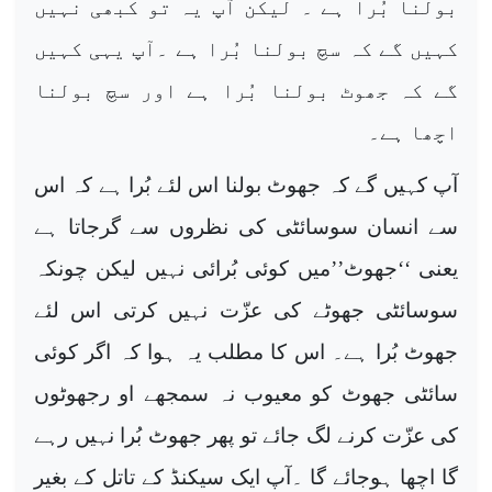
بولنا بُرا ہے ۔ لیکن آپ یہ تو کبھی نہیں
کہیں گے کہ سچ بولنا بُرا ہے ۔آپ یہی کہیں
گے کہ جھوٹ بولنا بُرا ہے اور سچ بولنا
اچھا ہے۔
آپ کہیں گے کہ جھوٹ بولنا اس لئے بُرا ہے کہ اس
سے انسان سوسائٹی کی نظروں سے گرجاتا ہے
یعنی ‘‘جھوٹ’’میں کوئی بُرائی نہیں لیکن چونکہ
سوسائٹی جھوٹے کی عزّت نہیں کرتی اس لئے
جھوٹ بُرا ہے۔ اس کا مطلب یہ ہوا کہ اگر کوئی
سائٹی جھوٹ کو معیوب نہ سمجھے او رجھوٹوں
کی عزّت کرنے لگ جائے تو پھر جھوٹ بُرا نہیں رہے
گا اچھا ہوجائے گا ۔آپ ایک سیکنڈ کے تاتل کے بغیر