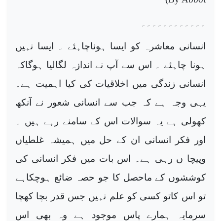
۔۔۔۔۔۔۔۔۔۔۔۔
انسانی معاشرہ کو ایسا ہوناچاہئے ۔ ایسا نہیں
ہونا چاہئے ۔ اس سے آپ نے اندازہ لگالیا ہوگاکہ
انسانی زندگی میں اخلاقیات کی کیا اہمیت ہے۔
یہی وجہ ہے کہ جب سے انسانی شعور نے آنکھ
کھولی ہے یہ سوالات اس کے سامنے رہے ہیں ۔
اور فکر انسانی ان کے حل میں ہمیشہ غلطیاں
وپیچا ں رہی ہے۔ اس بات میں فکر انسانی کی
کوششوں کے ماحصل کا جو حصہ ضائع ہوچکاہے
تو اس کاتو کسی کو علم نہیں جس قدر بچا کھچا
سرمایہ ہمارے پاس موجود ہے وہ بھی اس