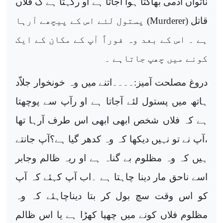
ناتواں آدمی بھاگتا ہوا آجاتا ہے او رکہتا ہے ک فلاں
قاتل (
Murderer
) پستول لئے اس کے پیچھے آرہا
ہے ۔ اس کے بعد وہ فوراً آپ کے مکان کے ایک
کونے میں چھپ جاتاہے ۔
دروغ مصلحت آمیز:۔۔۔۔اتنے میں وہ خونخوار جلاّد
ہاتھ میں پستول لئے آجاتا ہے او رآپ سے پوچھتا
ہے کہ فلاں شخص ابھی ابھی اس طرف آرہا تھا
،آپ نے تو نہیں دیکھا کہ وہ کدھر گیا ہے؟آپ جانتے
ہیں کہ وہ مظلوم بے گناہ ہے او ریہ ظالم وجابر
اسے ناحق مار دینا چاہتا ہے ۔اب آپ کہئے کہ آپ
کو اس وقت سچ بول کر بتا دیناچاہئے کہ وہ
مظلوم فلاں کونے میں چھپا کھڑا ہے یا اس ظالم