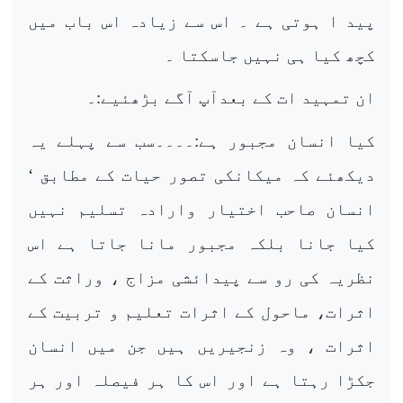
پید ا ہوتی ہے ۔ اس سے زیادہ اس باب میں
کچھ کیا ہی نہیں جاسکتا ۔
ان تمہید ات کے بعدآپ آگے بڑھئیے:۔
کیا انسان مجبور ہے:۔۔۔۔سب سے پہلے یہ
دیکھئے کہ میکانکی تصور حیات کے مطابق ‘
انسان صاحب اختیار وارادہ تسلیم نہیں
کیا جانا بلکہ مجبور مانا جاتا ہے اس
نظریہ کی رو سے پیدائشی مزاج ، وراثت کے
اثرات، ماحول کے اثرات تعلیم و تربیت کے
اثرات ، وہ زنجیریں ہیں جن میں انسان
جکڑا رہتا ہے اور اس کا ہر فیصلہ اور ہر