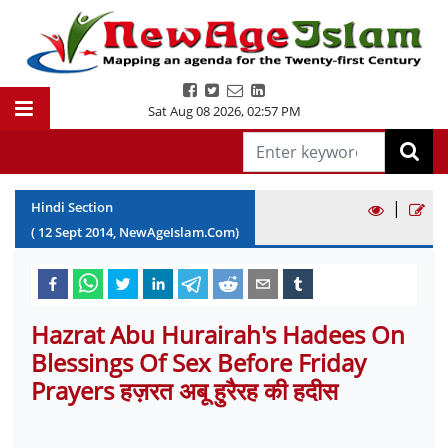
Sat Aug 08 2026
,
02:57 PM
|
Hindi Section
(
12
Sept
2014
, NewAgeIslam.Com)
Hazrat Abu Hurairah's Hadees On
Blessings Of Sex Before Friday
Prayers हज़रत अबू हुरैरह की हदीस