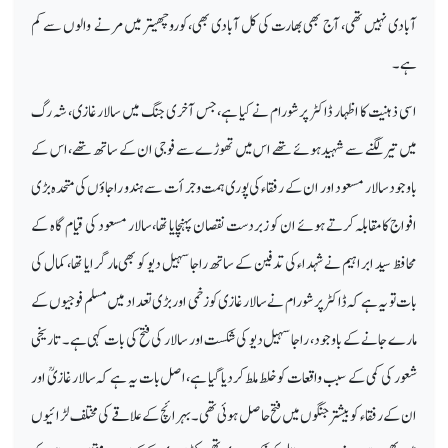
آبادی نہیں تھی، آج بھی بھارت کی کل آبادی بھی،کوروچھیتر میں مرنے
والوں سے کم
ہے۔
اسی ذہنیت کا اظہار ڈاکٹر پرشورام نے کیا ہے،جس آخری جنگ میں سالار غازی، شہ رگ
میں تیر لگنے سے شہید ہوئے تھے اس میں تھوڑے سے فوجی ان کے ساتھ تھے، اس کے
باوجود سالار مسعود اور ان کے رفقاء کی پوری ہمت وجرأت سے ہندو راجاؤں کی متحدہ بڑی
افواج کامقابلہ کرتے ہوئے ان کو زبردست نقصان پہنچایا تھا،سالار مسعود کی قیام گاہ کے
محافظ سید ابراہیم نے شہداء کی تدفین کے ساتھ راجا سہیل دیو کو بھی مار گرایا تھا، کمال کی
بات تو یہ ہے کہ ڈاکٹر پرشورام نے سالار غازی کو زخمی او ربڑی تعداد میں مسلم فوجیوں کے
مارے جانے کے باوجود، راجا سہیل دیو کی شکست اور سالار کی فتح کی بات کہی ہے۔ تاریخی
شعور کی کمی کے سبب واقعات کو خلط ملط کردیا گیا ہے،اصل بات یہ ہے کہ سالار غازیؒ اور
ان کے رفقاء کو بیشتر جنگوں میں فتح حاصل ہوئی تھی۔ بہرائچ کے علاقے کی مختلف لڑائیوں