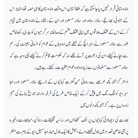
ہندوستانی قرار نہیں دیا جاسکتا ہے کہ افغانستان اس وقت ہندوستان کا ہی حصہ تھا، البتہ اس
کے بہنوئی، بھانجے، سالار ساہو اور سالار مسعود اور ان کے رفقاء نے ہندوستان میں قیام
کرکے اس کے مختلف علاقوں میں اپنی مختلف قسم کے صالحانہ سرگرمیوں کو جاری رکھا
خاص
طور سے سالار مسعود نے، بہرائچ کے خطے میں وہ وہاں کے عوام کو انسانی بھینٹ کی رسم
سے بچانے کیلئے، ان کی دعوت پر آئے تھے، نہ کہ حکومت قائم کرنے کیلئے یہی وجہ ہے کہ
سالار مسعود سے مسلمانوں سے زیادہ ہندو عوام عقیدت رکھتے رہے ہیں۔
ادھر گزشتہ کچھ عرصے سے رومانی من گھڑت کہانیوں کے ذریعے سالار مسعود اورراجا
سہردیو کوالگ رنگ میں پیش کرکے ایک خاص طرح کی فرقہ وارانہ تاریخ بنانے کی مہم
زوروں پر ہے۔ گزشتہ کچھ دنوں میں
بھارت کی دیومالائی کہانیوں،پر انک کتھاؤں اور رزمیہ تخلیقات، رامائن، مہابھارت وغیرہ
پرمبنی خاصی
تعداد میں ناول لکھنے والے امیش کا ایک ناول مہاراجا سہیل دیو کے نام سے منظر