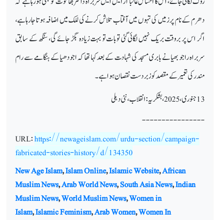
روک لگائی جائے، اس کا احساس غالباً آر ایس ایس سربراہ ڈاکٹر بھاگوت کو بھی ہورہا ہے کہ
دھرم کے نام پر زمیں کی تہوں میں آفتاب تلاش کرنے کی للک میں اضافہ ہوتا جارہاہے،
اگر اس پر بروقت بریک نہیں لگائی گئی توبات تو بہت زیادہ بگڑ جائے گی، سنگھ کے سابق
سربراہ راجو بھیا نے بابری مسجد کی شہادت کے بعدکہا تھا کہ اجودھیا کے ہنگامے سے رام
مندر کی تعمیر کے مقصد کو زبردست نقصان ہوا ہے۔
13 جنوری،2025، بشکریہ:انقلاب،نئی دہلی
----------------
URL:
https://newageislam.com/urdu-section/campaign-
fabricated-stories-history/d/134350
New Age Islam
,
Islam Online
,
Islamic Website
,
African
Muslim News
,
Arab World News
,
South Asia News
,
Indian
Muslim News
,
World Muslim News
,
Women in
Islam
,
Islamic Feminism
,
Arab Women
,
Women In