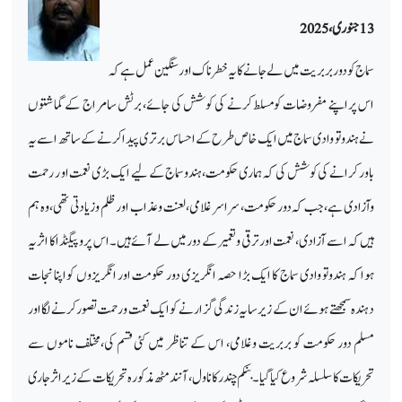
13جنوری، 2025
سماج کو دور بربریت میں لے جانے کا یہ خطرناک اور سنگین عمل ہے کہ
اس پراپنے مفروضات کومسلط کرنے کی کوشش کی جائے، برٹش سامراج کے گماشتوں
نے ہندوتو وادی سماج میں ایک خاص طرح کے احساس برتری پیداکرنے کے ساتھ اسے یہ
باور کرانے کی کوشش کی کہ ہماری حکومت،ہندوسماج کے لیے ایک بڑی نعمت او ر رحمت
وآزادی ہے،جب کہ دور حکومت، سراسر غلامی،لعنت وعذاب اور ظلم وزیادتی تھی،وہ ہم
ہیں کہ اسے آزادی، نعمت اور ترقی وتعمیر کے دور میں لے آئے ہیں۔ اس پروپیگنڈا کا اثر یہ
ہوا کہ ہندوتو وادی سماج کا ایک بڑا حصہ انگریزی دور حکومت اور انگریزوں کواپنا نجات
دہندہ سمجھتے ہوئے ان کے زیر سایہ زندگی گزارنے کو ایک نعمت ورحمت تصور کرنے لگا اور
مسلم دور حکومت کو بربریت وغلامی، اس کے تناظر میں کئی قسم کی،مختلف ناموں سے
تحریکات کا سلسلہ شروع کیا گیا۔ بنکم چندر کاناول، آنند مٹھ مذکورہ تحریکات کے زیر اثر جاری