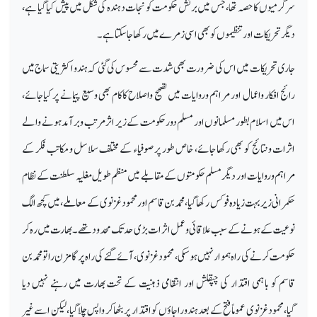
سرگرمیوں کا حصہ تھا، جس میں برٹش حکومت کو نجات دہندہ کی شکل میں پیش کیا گیا ہے،
دیگر تحریکات اور تنظیموں کوبھی اسی زمرے میں رکھا
جاسکتاہے۔
جاری تحریکات میں اس کی ضرورت بھی شدت سے محسوس کی گئی کہ ہندو اکثریتی سماج میں
رائج افکار واعمال اور مراہم وروایات میں تصحیح واصلاح کاکام بھی وسیع پیمانے پر کیاجائے،
اس میں اسلام بطور مسلمانوں اور مسلم دورحکومت کے زیر اثر مرتب وبرآمد ہونے والے
اثرات ونتائج کو بھی رکھا جائے، خاص طور پر صوفیاء کے مختلف سلاسل ومکاتب فکر کے
مراہم وروایات اور دیگر مسلم حکومتوں کے مقابلے میں منظم طویل مغلیہ سلطنت کے نظام
حکمرانی زیر بہت زیادہ فوکس رکھا گیا،محمد بن قاسم اور محمود غزنوی کے معاملے، میں کچھ الگ
نوعیت کے ہونے کے سبب علاقائی وعمل اثرات بڑی حد تک محدود تھے۔ بھارت میں رہ کر
حکومت کرنے کی راہ ہموار نہیں ہوسکی، محمود غزنوی، آئے گئے کی راہ پرگامزن را تو محمد بن
قاسم کو باہمی اقتدار کی چپقلش اور انتقامی ذہنیت کے تحت بھارت میں رہنے نہیں دیا
گیا،محمود غزنوی عموماً فتح کے بعد ہندو راجاؤں کو اقتدار پر بٹھا کر واپس چلا گیا،لیکن اسے غیر