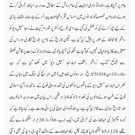
عام پر آچکاہے، ہندوتو وادی ذہنیت کی عام روش کے مطابق حددرجہ مبالغہ آرائی کرتے
ہوئے ہندوؤں خصوصاً نوجوانوں میں احساس فخر وشجاعت پیدا کرکے جارحانہ مقابلہ بازی
کے لیے تیار کرنے کی کوشش کی گئی ہے، اسی طرح ڈاکٹر پرشورام گپت نے راجا سہیل دیو کو
راشٹر کا محافظ کے طور پر پیش کیا گیا ہے، لیکن تاریخ کے نام پر تاریخ نگاری او راس کی
معتبریت کا زیادہ خیال نہیں رکھاگیا ہے سنگھ کی آئیڈیالوجی سے وابستہ لوک ہت پرکاشن لکھنؤ
سے شائع کتاب، ’راشٹر رکشک مہاراجا سہیل دیو‘ میں لکھا گیا ہے کہ سید
سالار، 10دن 1034(تاریخ، سنہ دونوں غلط ہیں) میں بہرائچ کی جنگ میں وہاں کے
حکمراں مہاراجا سہیل دیو کے ہاتھوں، لاکھوں کی تعداد والی فوج کے ساتھ مارا گیا، اسلامی
فوج کے شہید ہونے والوں کی تعداد 3لاکھ 4ہزار تھی۔ اس بیان میں حد درجہ انسانویت
اور تاریخ سازی سے کام لیا گیا ہے، یہ ہندتووادی سماج کی پرانی عادت ہے۔ کہا جاتاہے کہ
کورو چھیتر کی مہابھارت کی لڑائی میں،ایک ارب، 66کروڑ 20 ہزار جنگجو مارے گئے
تھے، 24 ہزار65 جنگجو ؤں کا پتانہ چل سکا،مہابھارت کے وقت تو پوری دنیا کی بھی اتنی