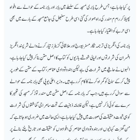
پر کیا جارہا ہے، جس طرح بابری مسجد کے سلسلے میں بابر اور بابر نامہ کے حوالے سے افواہ
پھیلاکر رام م مندر کی راہ ہموار کی گئی اسی طرح سنبھل کی جامع مسجد کے بارے میں بھی
اسی حربے کو اختیار کیا جارہا ہے۔
بابر نامہ کی انگریزی ترجمہ نگار مسنر بیورج اور علاقائی گزیٹر زتیار کرنے والے شرپسند انگریز
افسران کی شرارتوں اورخیالی شوشے بازیوں کو کتاب کا اصل متن بنا کر پیش کیاجارہا ہے،
انہوں نے حاشیے میں شرارت کی ہے لیکن ہندوتو وادی عناصر، کتاب کے متن کے طور پر
پیش کرکے سماج کو گمراہ کرنے کا کام کررہے ہیں۔وزیر اعلیٰ یوپی بھی بابر نامہ کے حوالے
سے سوال کررہے ہیں، جب کہ بابر نامہ کے اصل متن میں مندر توڑ کر مسجد کی تعمیرکا
سرے سے کوئی ذکر نہیں ہے، لیکن غلامانہ ذہنیت کے تحت سامراجی گماشتوں کی شرارت
کو ہی ثبوت و حقیقت کی صورت میں پیش کیا جارہا ہے، ایسی حالت میں ضروری ہوجاتاہے کہ
من گھڑت کہانیوں او رہندوتووادی عناصر کی افواہوں کو حقیقت اور تاریخ بننے بنانے پر