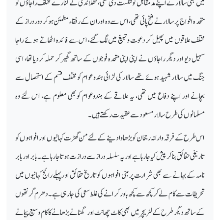
میں بھی سالار نے اپنے مد مقابل کو شکست دی تھی، کٹھلا ندی کے کنارے مختلف راجاؤں کو
متحد ہ افواج پرسالار نے فتح پائی تھی، اس سے وہ او ران کے رفقاء مطمئن ہوکر دور دراز کے
مختلف علاقوں میں پھیل کر دعوت وتبلیغ میں لگ گئے، اس سے فائدہ اٹھاتے ہوئے راجا
سہیل دیو اور دیگر راجاؤں نے اپنی اپنی متحدہ فوجوں کے ساتھ گھیرکر حملہ کردیا تھا، اسی
جنگ میں سالار شہید ہوئے تھے سالار کی لڑائی ہندو عوام کو مختلف قسم کے استحصال سے
بچانے اور اپنے دفاع میں تھی، یہ علاقے کے ہندوعوام کوبھی معلوم ہے، اس لئے وہ
مسلمانوں کی طرح سالار مسعود سے عقیدت رکھتے ہیں۔
اس طرح کے فرقہ وارانہ رجحان کوبڑھاوا دینے کے لئے من گھڑت کہانیوں اور افواہوں کو
تاریخی حقائق بناکر پیش کیا جارہاہے اور یہ سلسلہ دراز سے دراز ت ہوتا جارہا ہے۔بابر اور بابر
نامہ کے بہانے سے بھی شرارت پر مبنی افواہوں کو تاریخ حقائق او رپہلے رائج کہانیوں میں
تحریفات سے کام لے کر کچھ سے کچھ باور کرانے کی غلط سعی کی جارہی ہے۔دھرم گرنتھوں
کے ساتھ دیگر طرح کے لٹریچر میں بھی کاٹ چھانٹ اور گھٹانے بڑھانے کا کام وسیع پیمانے